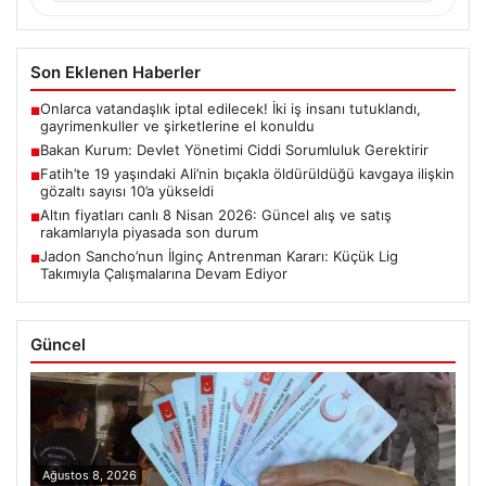
Son Eklenen Haberler
Onlarca vatandaşlık iptal edilecek! İki iş insanı tutuklandı,
■
gayrimenkuller ve şirketlerine el konuldu
Bakan Kurum: Devlet Yönetimi Ciddi Sorumluluk Gerektirir
■
Fatih’te 19 yaşındaki Ali’nin bıçakla öldürüldüğü kavgaya ilişkin
■
gözaltı sayısı 10’a yükseldi
Altın fiyatları canlı 8 Nisan 2026: Güncel alış ve satış
■
rakamlarıyla piyasada son durum
Jadon Sancho’nun İlginç Antrenman Kararı: Küçük Lig
■
Takımıyla Çalışmalarına Devam Ediyor
Güncel
Ağustos 8, 2026