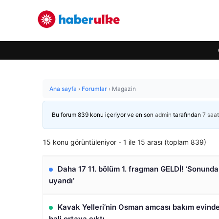
Ana sayfa
›
Forumlar
›
Magazin
Bu forum 839 konu içeriyor ve en son
admin
tarafından
7 saa
15 konu görüntüleniyor - 1 ile 15 arası (toplam 839)
Daha 17 11. bölüm 1. fragman GELDİ! ‘Sonund
uyandı’
Kavak Yelleri’nin Osman amcası bakım evinde
hali ortaya çıktı