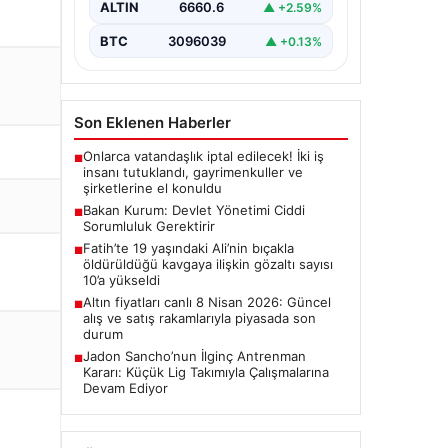
ALTIN
6660.6
▲ +2.59%
BTC
3096039
▲ +0.13%
Son Eklenen Haberler
Onlarca vatandaşlık iptal edilecek! İki iş
■
insanı tutuklandı, gayrimenkuller ve
şirketlerine el konuldu
Bakan Kurum: Devlet Yönetimi Ciddi
■
Sorumluluk Gerektirir
Fatih’te 19 yaşındaki Ali’nin bıçakla
■
öldürüldüğü kavgaya ilişkin gözaltı sayısı
10’a yükseldi
Altın fiyatları canlı 8 Nisan 2026: Güncel
■
alış ve satış rakamlarıyla piyasada son
durum
Jadon Sancho’nun İlginç Antrenman
■
Kararı: Küçük Lig Takımıyla Çalışmalarına
Devam Ediyor