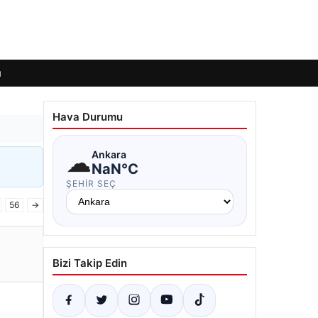
ı
Hava Durumu
☁
Ankara
NaN°C
ŞEHIR SEÇ
56
→
Bizi Takip Edin