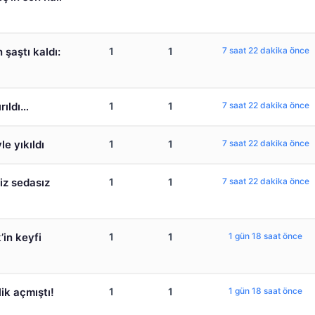
şaştı kaldı:
1
1
7 saat 22 dakika önce
rıldı…
1
1
7 saat 22 dakika önce
e yıkıldı
1
1
7 saat 22 dakika önce
iz sedasız
1
1
7 saat 22 dakika önce
’in keyfi
1
1
1 gün 18 saat önce
ik açmıştı!
1
1
1 gün 18 saat önce