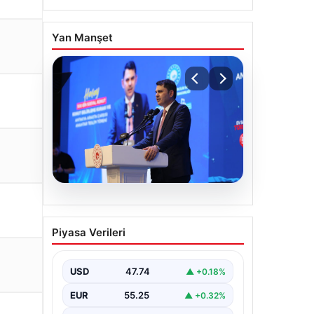
Yan Manşet
07.08.2026
Bakan Kurum: Devlet
Piyasa Verileri
Yönetimi Ciddi
Sorumluluk Gerektirir
USD
47.74
▲ +0.18%
Çevre, Şehircilik ve İklim Değişikliği
Bakanı Murat Kurum,
EUR
55.25
▲ +0.32%
gerçekleştirdiği konuşmada devlet
yönetiminin ve büyük…