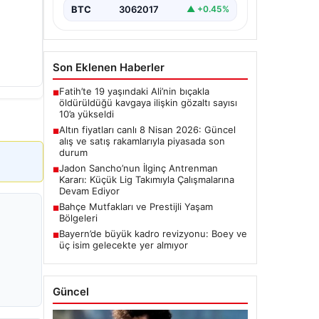
BTC
3062017
▲ +0.45%
Son Eklenen Haberler
Fatih’te 19 yaşındaki Ali’nin bıçakla
■
öldürüldüğü kavgaya ilişkin gözaltı sayısı
10’a yükseldi
Altın fiyatları canlı 8 Nisan 2026: Güncel
■
alış ve satış rakamlarıyla piyasada son
durum
Jadon Sancho’nun İlginç Antrenman
■
Kararı: Küçük Lig Takımıyla Çalışmalarına
Devam Ediyor
Bahçe Mutfakları ve Prestijli Yaşam
■
Bölgeleri
Bayern’de büyük kadro revizyonu: Boey ve
■
üç isim gelecekte yer almıyor
Güncel