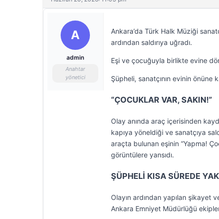
Ankara’da Türk Halk Müziği sanatçı
A
ardından saldırıya uğradı.
admin
Eşi ve çocuğuyla birlikte evine döne
Anahtar
yönetici
Şüpheli, sanatçının evinin önüne k
“ÇOCUKLAR VAR, SAKIN!”
Olay anında araç içerisinden kayd
kapıya yöneldiği ve sanatçıya sald
araçta bulunan eşinin “Yapma! Çocu
görüntülere yansıdı.
ŞÜPHELİ KISA SÜREDE YA
Olayın ardından yapılan şikayet v
Ankara Emniyet Müdürlüğü ekipleri