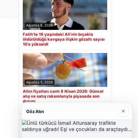
Ağustos 6, 2026
Fatih’te 19 yaşındaki Ali’nin bıçakla
öldürüldüğü kavgaya ilişkin gözaltı sayısı
10’a yükseldi
Ağustos 5, 2026
Altın fiyatları canlı 8 Nisan 2026: Güncel
alış ve satış rakamlarıyla piyasada son
durum
×
Göz Atın
Son Eklenen Firmalar