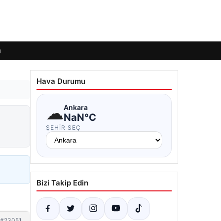
ı
Hava Durumu
☁
Ankara
NaN°C
ŞEHIR SEÇ
Bizi Takip Edin
#23051