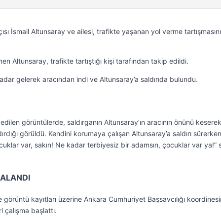
sı İsmail Altunsaray ve ailesi, trafikte yaşanan yol verme tartışmasın
n Altunsaray, trafikte tartıştığı kişi tarafından takip edildi.
adar gelerek aracından indi ve Altunsaray’a saldırıda bulundu.
edilen görüntülerde, saldırganın Altunsaray’ın aracının önünü kesere
ırdığı görüldü. Kendini korumaya çalışan Altunsaray’a saldırı sürerken
klar var, sakın! Ne kadar terbiyesiz bir adamsın, çocuklar var ya!” s
KALANDI
e görüntü kayıtları üzerine Ankara Cumhuriyet Başsavcılığı koordines
 çalışma başlattı.