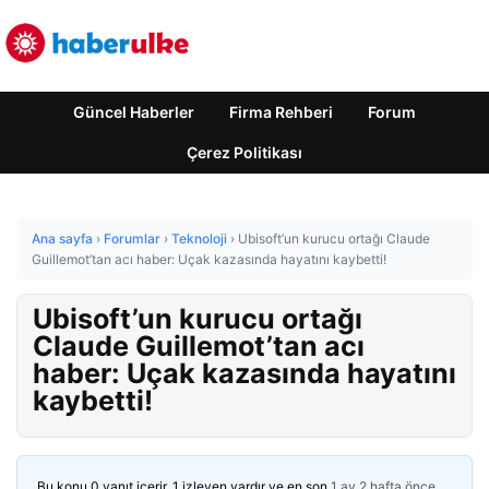
Güncel Haberler
Firma Rehberi
Forum
Çerez Politikası
Ana sayfa
›
Forumlar
›
Teknoloji
›
Ubisoft’un kurucu ortağı Claude
Guillemot’tan acı haber: Uçak kazasında hayatını kaybetti!
Ubisoft’un kurucu ortağı
Claude Guillemot’tan acı
haber: Uçak kazasında hayatını
kaybetti!
Bu konu 0 yanıt içerir, 1 izleyen vardır ve en son
1 ay 2 hafta önce