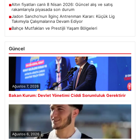
Altın fiyatları canlı 8 Nisan 2026: Güncel alış ve satış
■
rakamlarıyla piyasada son durum
Jadon Sancho’nun İlginç Antrenman Kararı: Küçük Lig
■
Takımıyla Çalışmalarına Devam Ediyor
Bahçe Mutfakları ve Prestijli Yaşam Bölgeleri
■
Güncel
Ağustos 7, 2026
Bakan Kurum: Devlet Yönetimi Ciddi Sorumluluk Gerektirir
Ağustos 6, 2026