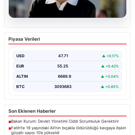
06.08.2026
Fatih’te 19 yaşındaki Ali’nin bıçakla
Piyasa Verileri
öldürüldüğü kavgaya ilişkin gözaltı
sayısı 10’a yükseldi
USD
47.71
▲ +0.17%
EUR
55.25
▲ +0.42%
ALTIN
6689.9
▲ +3.04%
BTC
3093683
▲ +0.85%
Son Eklenen Haberler
Bakan Kurum: Devlet Yönetimi Ciddi Sorumluluk Gerektirir
■
Fatih’te 19 yaşındaki Ali’nin bıçakla öldürüldüğü kavgaya ilişkin
■
gözaltı sayısı 10’a yükseldi