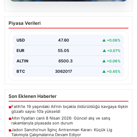
05.08.2026
Altın fiyatları canlı 8 Nisan 2026:
Piyasa Verileri
Güncel alış ve satış rakamlarıyla
piyasada son durum
USD
47.60
▲ +0.06%
Altın piyasası, son dönemlerde yaşanan jeopolitik
gelişmeler ve bölgesel barış umutlarıyla birlikte
EUR
55.05
▲ +0.07%
hareketli bir…
ALTIN
6500.3
▲ +0.06%
BTC
3062017
▲ +0.45%
Son Eklenen Haberler
Fatih’te 19 yaşındaki Ali’nin bıçakla öldürüldüğü kavgaya ilişkin
■
gözaltı sayısı 10’a yükseldi
Altın fiyatları canlı 8 Nisan 2026: Güncel alış ve satış
■
rakamlarıyla piyasada son durum
Jadon Sancho’nun İlginç Antrenman Kararı: Küçük Lig
■
Takımıyla Çalışmalarına Devam Ediyor