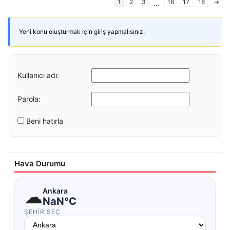
1
2
3
16
17
18
→
…
Yeni konu oluşturmak için giriş yapmalısınız.
Kullanıcı adı:
Parola:
Beni hatırla
Hava Durumu
☁
Ankara
NaN°C
ŞEHIR SEÇ