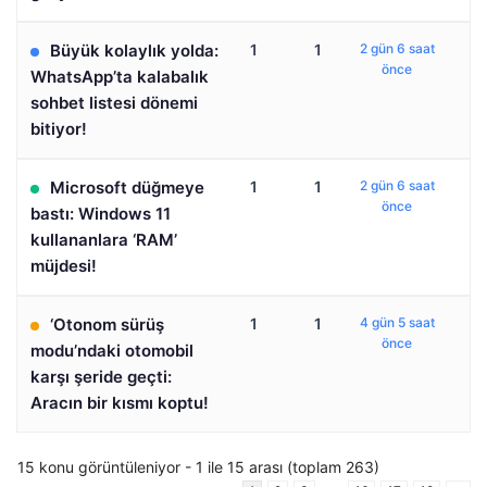
Büyük kolaylık yolda:
1
1
2 gün 6 saat
önce
WhatsApp’ta kalabalık
sohbet listesi dönemi
bitiyor!
Microsoft düğmeye
1
1
2 gün 6 saat
önce
bastı: Windows 11
kullananlara ‘RAM’
müjdesi!
‘Otonom sürüş
1
1
4 gün 5 saat
önce
modu’ndaki otomobil
karşı şeride geçti:
Aracın bir kısmı koptu!
15 konu görüntüleniyor - 1 ile 15 arası (toplam 263)