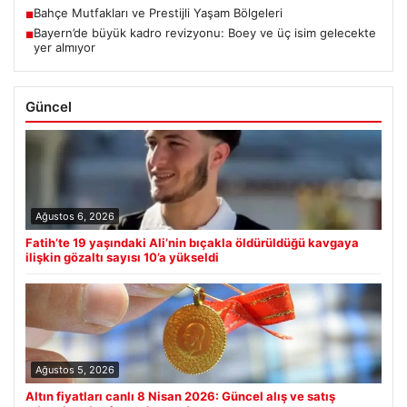
Bahçe Mutfakları ve Prestijli Yaşam Bölgeleri
■
Bayern’de büyük kadro revizyonu: Boey ve üç isim gelecekte
■
yer almıyor
Güncel
Ağustos 6, 2026
Fatih’te 19 yaşındaki Ali’nin bıçakla öldürüldüğü kavgaya
ilişkin gözaltı sayısı 10’a yükseldi
Ağustos 5, 2026
Altın fiyatları canlı 8 Nisan 2026: Güncel alış ve satış