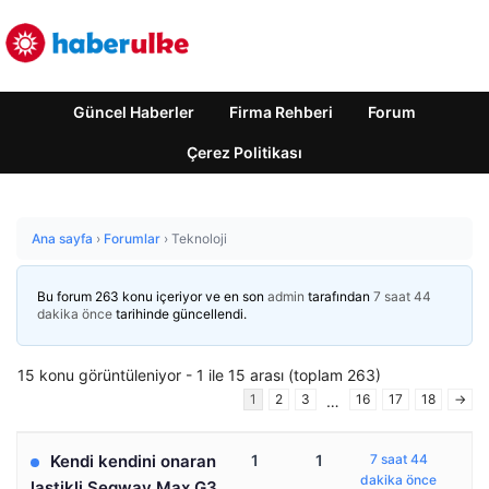
Güncel Haberler
Firma Rehberi
Forum
Çerez Politikası
Ana sayfa
›
Forumlar
›
Teknoloji
Bu forum 263 konu içeriyor ve en son
admin
tarafından
7 saat 44
dakika önce
tarihinde güncellendi.
15 konu görüntüleniyor - 1 ile 15 arası (toplam 263)
1
2
3
16
17
18
→
…
Kendi kendini onaran
1
1
7 saat 44
dakika önce
lastikli Segway Max G3