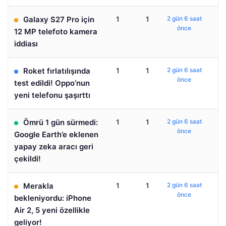
Galaxy S27 Pro için
1
1
2 gün 6 saat
önce
12 MP telefoto kamera
iddiası
Roket fırlatılışında
1
1
2 gün 6 saat
önce
test edildi! Oppo’nun
yeni telefonu şaşırttı
Ömrü 1 gün sürmedi:
1
1
2 gün 6 saat
önce
Google Earth’e eklenen
yapay zeka aracı geri
çekildi!
Merakla
1
1
2 gün 6 saat
önce
bekleniyordu: iPhone
Air 2, 5 yeni özellikle
geliyor!