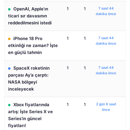
OpenAI, Apple’ın
1
1
7 saat 44
dakika önce
ticari sır davasının
reddedilmesini istedi
iPhone 18 Pro
1
1
7 saat 44
dakika önce
etkinliği ne zaman? İşte
en güçlü tahmin
SpaceX roketinin
1
1
7 saat 44
dakika önce
parçası Ay’a çarptı:
NASA bölgeyi
inceleyecek
Xbox fiyatlarında
1
1
2 gün 6 saat
önce
artış: İşte Series X ve
Series’in güncel
fiyatları!