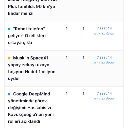
Plus tanıtıldı: 90 km’ye
kadar menzil
“Robot telefon”
1
1
7 saat 44
dakika önce
geliyor! Özellikleri
ortaya çıktı
Musk’ın SpaceX’i
1
1
7 saat 44
dakika önce
yapay zekayı uzaya
taşıyor: Hedef 1 milyon
uydu!
Google DeepMind
1
1
7 saat 44
dakika önce
yönetiminde görev
değişimi: Hassabis ve
Kavukçuoğlu’nun yeni
rolleri açıklandı