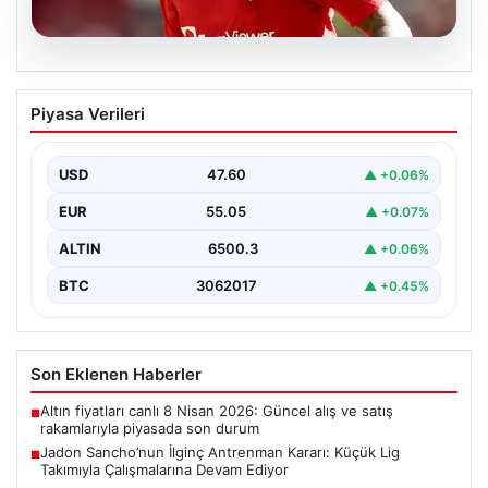
05.08.2026
Jadon Sancho’nun İlginç Antrenman
Piyasa Verileri
Kararı: Küçük Lig Takımıyla
Çalışmalarına Devam Ediyor
USD
47.60
▲ +0.06%
Manchester United ile yollarını ayırmasının ardından
futbol dünyasının gündeminden düşmeyen Jadon
EUR
55.05
▲ +0.07%
Sancho, kariyerine yeni…
ALTIN
6500.3
▲ +0.06%
BTC
3062017
▲ +0.45%
Son Eklenen Haberler
Altın fiyatları canlı 8 Nisan 2026: Güncel alış ve satış
■
rakamlarıyla piyasada son durum
Jadon Sancho’nun İlginç Antrenman Kararı: Küçük Lig
■
Takımıyla Çalışmalarına Devam Ediyor