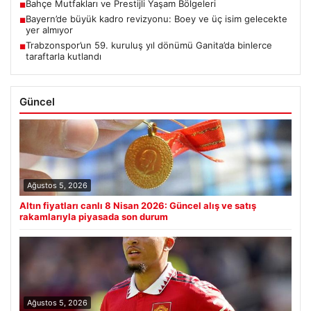
Bahçe Mutfakları ve Prestijli Yaşam Bölgeleri
■
Bayern’de büyük kadro revizyonu: Boey ve üç isim gelecekte
■
yer almıyor
Trabzonspor’un 59. kuruluş yıl dönümü Ganita’da binlerce
■
taraftarla kutlandı
Güncel
Ağustos 5, 2026
Altın fiyatları canlı 8 Nisan 2026: Güncel alış ve satış
rakamlarıyla piyasada son durum
Ağustos 5, 2026