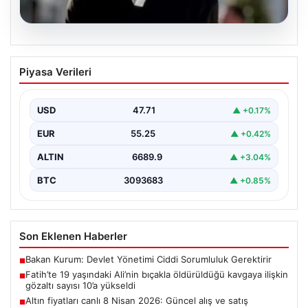
06.08.2026
Fatih’te 19 yaşındaki Ali’nin bıçakla
Piyasa Verileri
öldürüldüğü kavgaya ilişkin gözaltı
sayısı 10’a yükseldi
USD
47.71
▲ +0.17%
EUR
55.25
▲ +0.42%
ALTIN
6689.9
▲ +3.04%
BTC
3093683
▲ +0.85%
Son Eklenen Haberler
Bakan Kurum: Devlet Yönetimi Ciddi Sorumluluk Gerektirir
■
Fatih’te 19 yaşındaki Ali’nin bıçakla öldürüldüğü kavgaya ilişkin
■
gözaltı sayısı 10’a yükseldi
Altın fiyatları canlı 8 Nisan 2026: Güncel alış ve satış
■