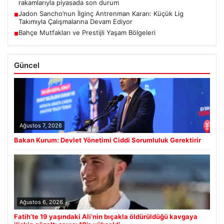
rakamlarıyla piyasada son durum
Jadon Sancho’nun İlginç Antrenman Kararı: Küçük Lig
■
Takımıyla Çalışmalarına Devam Ediyor
Bahçe Mutfakları ve Prestijli Yaşam Bölgeleri
■
Güncel
Ağustos 7, 2026
Bakan Kurum: Devlet Yönetimi Ciddi Sorumluluk Gerektirir
Ağustos 6, 2026
Fatih’te 19 yaşındaki Ali’nin bıçakla öldürüldüğü kavgaya