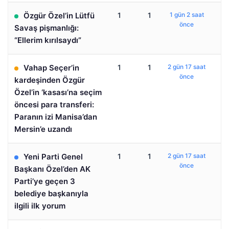
Özgür Özel’in Lütfü
1
1
1 gün 2 saat
önce
Savaş pişmanlığı:
“Ellerim kırılsaydı”
Vahap Seçer’in
1
1
2 gün 17 saat
önce
kardeşinden Özgür
Özel’in ‘kasası’na seçim
öncesi para transferi:
Paranın izi Manisa’dan
Mersin’e uzandı
Yeni Parti Genel
1
1
2 gün 17 saat
önce
Başkanı Özel’den AK
Parti’ye geçen 3
belediye başkanıyla
ilgili ilk yorum