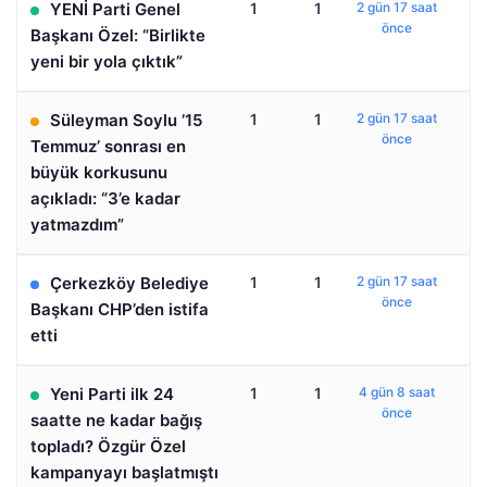
YENİ Parti Genel
1
1
2 gün 17 saat
önce
Başkanı Özel: “Birlikte
yeni bir yola çıktık”
Süleyman Soylu ’15
1
1
2 gün 17 saat
önce
Temmuz’ sonrası en
büyük korkusunu
açıkladı: “3’e kadar
yatmazdım”
Çerkezköy Belediye
1
1
2 gün 17 saat
önce
Başkanı CHP’den istifa
etti
Yeni Parti ilk 24
1
1
4 gün 8 saat
önce
saatte ne kadar bağış
topladı? Özgür Özel
kampanyayı başlatmıştı