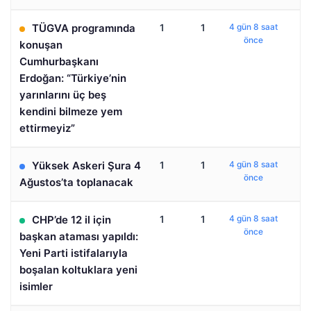
TÜGVA programında
1
1
4 gün 8 saat
önce
konuşan
Cumhurbaşkanı
Erdoğan: “Türkiye’nin
yarınlarını üç beş
kendini bilmeze yem
ettirmeyiz”
Yüksek Askeri Şura 4
1
1
4 gün 8 saat
önce
Ağustos’ta toplanacak
CHP’de 12 il için
1
1
4 gün 8 saat
önce
başkan ataması yapıldı:
Yeni Parti istifalarıyla
boşalan koltuklara yeni
isimler