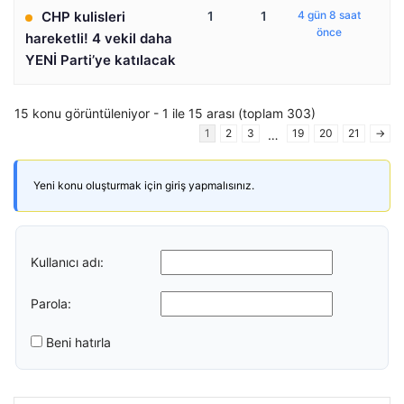
CHP kulisleri
1
1
4 gün 8 saat
önce
hareketli! 4 vekil daha
YENİ Parti’ye katılacak
15 konu görüntüleniyor - 1 ile 15 arası (toplam 303)
1
2
3
19
20
21
→
…
Yeni konu oluşturmak için giriş yapmalısınız.
Kullanıcı adı:
Parola:
Beni hatırla