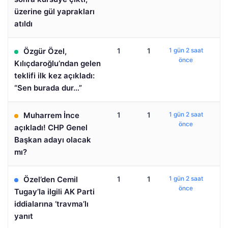
üzerine gül yaprakları
atıldı
Özgür Özel,
1
1
1 gün 2 saat
önce
Kılıçdaroğlu’ndan gelen
teklifi ilk kez açıkladı:
“Sen burada dur…”
Muharrem İnce
1
1
1 gün 2 saat
önce
açıkladı! CHP Genel
Başkan adayı olacak
mı?
Özel’den Cemil
1
1
1 gün 2 saat
önce
Tugay’la ilgili AK Parti
iddialarına ‘travma’lı
yanıt