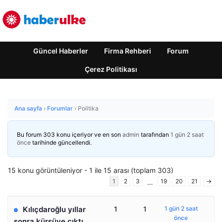
Güncel Haberler
Firma Rehberi
Forum
Çerez Politikası
Ana sayfa
›
Forumlar
›
Politika
Bu forum 303 konu içeriyor ve en son
admin
tarafından
1 gün 2 saat
önce
tarihinde güncellendi.
15 konu görüntüleniyor - 1 ile 15 arası (toplam 303)
1
2
3
19
20
21
→
…
Kılıçdaroğlu yıllar
1
1
1 gün 2 saat
önce
sonra kürsüye çıktı,