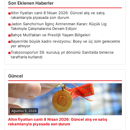
Son Eklenen Haberler
Altın fiyatları canlı 8 Nisan 2026: Güncel alış ve satış
■
rakamlarıyla piyasada son durum
Jadon Sancho’nun İlginç Antrenman Kararı: Küçük Lig
■
Takımıyla Çalışmalarına Devam Ediyor
Bahçe Mutfakları ve Prestijli Yaşam Bölgeleri
■
Bayern’de büyük kadro revizyonu: Boey ve üç isim gelecekte
■
yer almıyor
Trabzonspor’un 59. kuruluş yıl dönümü Ganita’da binlerce
■
taraftarla kutlandı
Güncel
Ağustos 5, 2026
Altın fiyatları canlı 8 Nisan 2026: Güncel alış ve satış
rakamlarıyla piyasada son durum