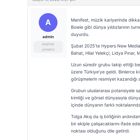
Manifest, müzik kariyerinde dikka
A
Bowie gibi dünya yıldızlarının turn
duyurdu.
admin
Anahtar
Şubat 2025’te Hypers New Media t
yönetici
Bahat, Hilal Yelekçi, Lidya Pınar
Uzun süredir grubu takip ettiği be
üzere Türkiye’ye geldi. Binlerce k
görüşmelerin resmiyet kazandığı a
Grubun uluslararası potansiyele s
kimliği ve görsel dünyasıyla dünya
içinde dünyanın farklı noktalarınd
Tolga Akış da iş birliğinin ardında
bir ekiple çalışacaklarını ifade e
noktası olduğunu dile getirdi.