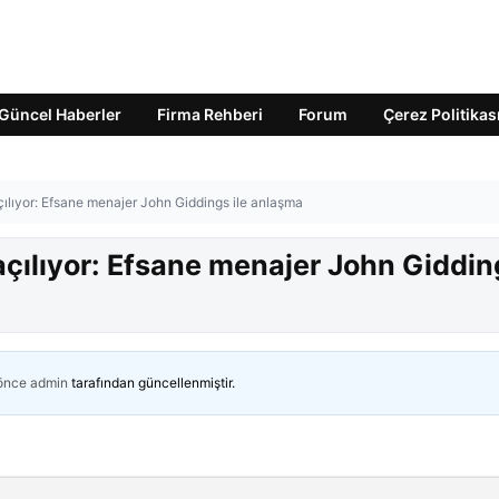
Güncel Haberler
Firma Rehberi
Forum
Çerez Politikas
ılıyor: Efsane menajer John Giddings ile anlaşma
çılıyor: Efsane menajer John Giddin
 önce
admin
tarafından güncellenmiştir.