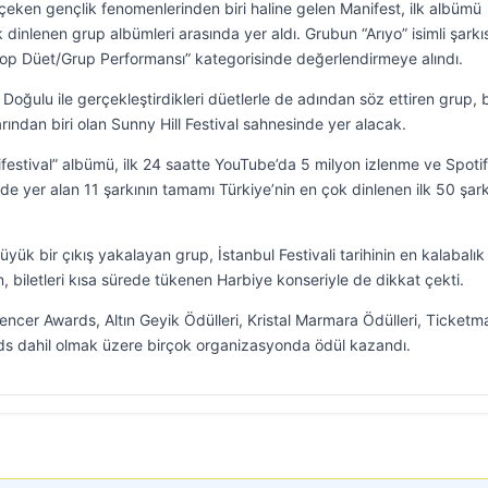
çeken gençlik fenomenlerinden biri haline gelen Manifest, ilk albümü
k dinlenen grup albümleri arasında yer aldı. Grubun “Arıyo” isimli şarkıs
Pop Düet/Grup Performansı” kategorisinde değerlendirmeye alındı.
ğulu ile gerçekleştirdikleri düetlerle de adından söz ettiren grup, 
rından biri olan Sunny Hill Festival sahnesinde yer alacak.
estival” albümü, ilk 24 saatte YouTube’da 5 milyon izlenme ve Spoti
e yer alan 11 şarkının tamamı Türkiye’nin en çok dinlenen ilk 50 şark
büyük bir çıkış yakalayan grup, İstanbul Festivali tarihinin en kalabalık
, biletleri kısa sürede tükenen Harbiye konseriyle de dikkat çekti.
encer Awards, Altın Geyik Ödülleri, Kristal Marmara Ödülleri, Ticketm
s dahil olmak üzere birçok organizasyonda ödül kazandı.