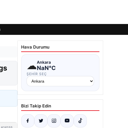
ı
Hava Durumu
☁
Ankara
gs
NaN°C
ŞEHIR SEÇ
Bizi Takip Edin
#16155