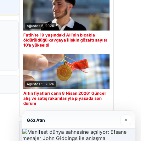
Ağustos 6, 2026
Fatih’te 19 yaşındaki Ali’nin bıçakla
öldürüldüğü kavgaya ilişkin gözaltı sayısı
10’a yükseldi
Ağustos 5, 2026
Altın fiyatları canlı 8 Nisan 2026: Güncel
alış ve satış rakamlarıyla piyasada son
durum
×
Göz Atın
Son Eklenen Firmalar