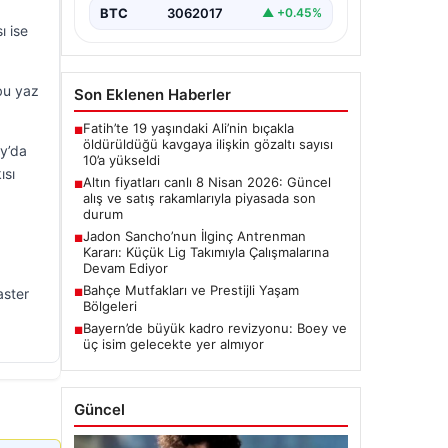
BTC
3062017
▲ +0.45%
ı ise
bu yaz
Son Eklenen Haberler
Fatih’te 19 yaşındaki Ali’nin bıçakla
■
öldürüldüğü kavgaya ilişkin gözaltı sayısı
fy’da
10’a yükseldi
ısı
Altın fiyatları canlı 8 Nisan 2026: Güncel
■
alış ve satış rakamlarıyla piyasada son
durum
Jadon Sancho’nun İlginç Antrenman
■
Kararı: Küçük Lig Takımıyla Çalışmalarına
Devam Ediyor
Bahçe Mutfakları ve Prestijli Yaşam
aster
■
Bölgeleri
Bayern’de büyük kadro revizyonu: Boey ve
■
üç isim gelecekte yer almıyor
Güncel