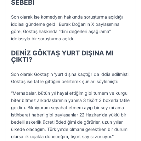
SEBEBİ
Son olarak ise komedyen hakkında soruşturma açıldığı
iddiası gündeme geldi. Burak Doğan’ın X paylaşımına
göre; Göktaş hakkında “dini değerleri aşağılama”
iddiasıyla bir soruşturma açıldı.
DENİZ GÖKTAŞ YURT DIŞINA MI
ÇIKTI?
Son olarak Göktaş’ın ‘yurt dışına kaçtığı’ da iddia edilmişti.
Göktaş ise tatile gittiğini belirterek şunları söylemişti:
“Merhabalar, bütün yıl hayal ettiğim gibi turnem ve kurgu
biter bitmez arkadaşlarımın yanına 3 tişört 3 boxerla tatile
geldim. Bilmiyorum seyahat etmem ayıp bir şey mi ama
istihbarat haberi gibi paylaşanlar 22 Haziran’da yüklü bir
bedelli askerlik ücreti ödediğimi de görürler, uzun yıllar
ülkede olacağım. Türkiye’de olmamı gerektiren bir durum
olursa ilk uçakla döneceğim, tişört sayısı zorluyor.”