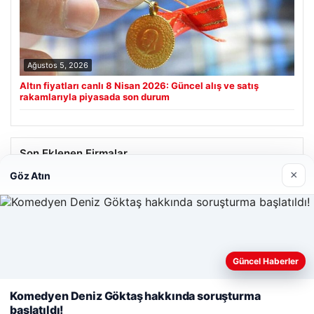
Ağustos 5, 2026
Altın fiyatları canlı 8 Nisan 2026: Güncel alış ve satış
rakamlarıyla piyasada son durum
Son Eklenen Firmalar
×
Göz Atın
Web sitemizi nasıl kullandığınızı daha iyi anlayabilmek,
Güncel Haberler
deneyiminizi kişiselleştirmek ve geliştirmek amacıyla çerezler
kullanıyoruz.
Çerez Politikamız
Komedyen Deniz Göktaş hakkında soruşturma
başlatıldı!
Reddet
Kabul Et