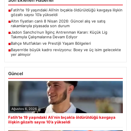
Son Eklenen Haberler
Fatih’te 19 yaşındaki Ali’nin bıçakla öldürüldüğü kavgaya ilişkin
■
gözaltı sayısı 10’a yükseldi
Altın fiyatları canlı 8 Nisan 2026: Güncel alış ve satış
■
rakamlarıyla piyasada son durum
Jadon Sancho’nun İlginç Antrenman Kararı: Küçük Lig
■
Takımıyla Çalışmalarına Devam Ediyor
Bahçe Mutfakları ve Prestijli Yaşam Bölgeleri
■
Bayern’de büyük kadro revizyonu: Boey ve üç isim gelecekte
■
yer almıyor
Güncel
Ağustos 6, 2026
Fatih’te 19 yaşındaki Ali’nin bıçakla öldürüldüğü kavgaya
ilişkin gözaltı sayısı 10’a yükseldi