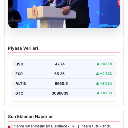
07.08.2026
Bakan Kurum: Devlet Yönetimi Ciddi
Piyasa Verileri
Sorumluluk Gerektirir
Çevre, Şehircilik ve İklim Değişikliği Bakanı Murat
Kurum, gerçekleştirdiği konuşmada devlet yönetiminin
USD
47.74
▲ +0.18%
ve büyük…
EUR
55.25
▲ +0.32%
ALTIN
6660.6
▲ +2.59%
BTC
3096039
▲ +0.13%
Son Eklenen Haberler
Onlarca vatandaşlık iptal edilecek! İki iş insanı tutuklandı,
■