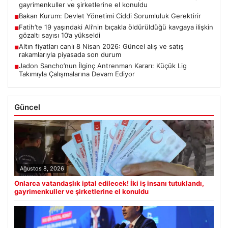
gayrimenkuller ve şirketlerine el konuldu
Bakan Kurum: Devlet Yönetimi Ciddi Sorumluluk Gerektirir
■
Fatih’te 19 yaşındaki Ali’nin bıçakla öldürüldüğü kavgaya ilişkin
■
gözaltı sayısı 10’a yükseldi
Altın fiyatları canlı 8 Nisan 2026: Güncel alış ve satış
■
rakamlarıyla piyasada son durum
Jadon Sancho’nun İlginç Antrenman Kararı: Küçük Lig
■
Takımıyla Çalışmalarına Devam Ediyor
Güncel
Ağustos 8, 2026
Onlarca vatandaşlık iptal edilecek! İki iş insanı tutuklandı,
gayrimenkuller ve şirketlerine el konuldu