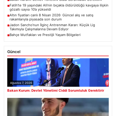
■
Fatih’te 19 yaşındaki Ali’nin bıçakla öldürüldüğü kavgaya ilişkin
■
gözaltı sayısı 10’a yükseldi
Altın fiyatları canlı 8 Nisan 2026: Güncel alış ve satış
■
rakamlarıyla piyasada son durum
Jadon Sancho’nun İlginç Antrenman Kararı: Küçük Lig
■
Takımıyla Çalışmalarına Devam Ediyor
Bahçe Mutfakları ve Prestijli Yaşam Bölgeleri
■
Güncel
Ağustos 7, 2026
Bakan Kurum: Devlet Yönetimi Ciddi Sorumluluk Gerektirir