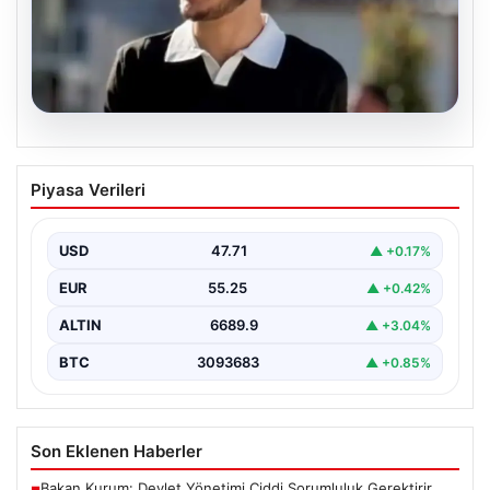
06.08.2026
Fatih’te 19 yaşındaki Ali’nin bıçakla
Piyasa Verileri
öldürüldüğü kavgaya ilişkin gözaltı
sayısı 10’a yükseldi
USD
47.71
▲ +0.17%
EUR
55.25
▲ +0.42%
ALTIN
6689.9
▲ +3.04%
BTC
3093683
▲ +0.85%
Son Eklenen Haberler
Bakan Kurum: Devlet Yönetimi Ciddi Sorumluluk Gerektirir