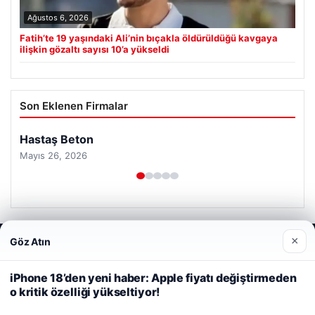
Ağustos 6, 2026
Fatih’te 19 yaşındaki Ali’nin bıçakla öldürüldüğü kavgaya
ilişkin gözaltı sayısı 10’a yükseldi
Son Eklenen Firmalar
×
Göz Atın
Web sitemizi nasıl kullandığınızı daha iyi anlayabilmek,
deneyiminizi kişiselleştirmek ve geliştirmek amacıyla çerezler
kullanıyoruz.
Çerez Politikamız
iPhone 18’den yeni haber: Apple fiyatı değiştirmeden
o kritik özelliği yükseltiyor!
Reddet
Kabul Et