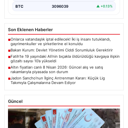
BTC
3096039
▲ +0.13%
Son Eklenen Haberler
Onlarca vatandaşlık iptal edilecek! İki iş insanı tutuklandı,
■
gayrimenkuller ve şirketlerine el konuldu
Bakan Kurum: Devlet Yönetimi Ciddi Sorumluluk Gerektirir
■
Fatih’te 19 yaşındaki Ali’nin bıçakla öldürüldüğü kavgaya ilişkin
■
gözaltı sayısı 10’a yükseldi
Altın fiyatları canlı 8 Nisan 2026: Güncel alış ve satış
■
rakamlarıyla piyasada son durum
Jadon Sancho’nun İlginç Antrenman Kararı: Küçük Lig
■
Takımıyla Çalışmalarına Devam Ediyor
Güncel