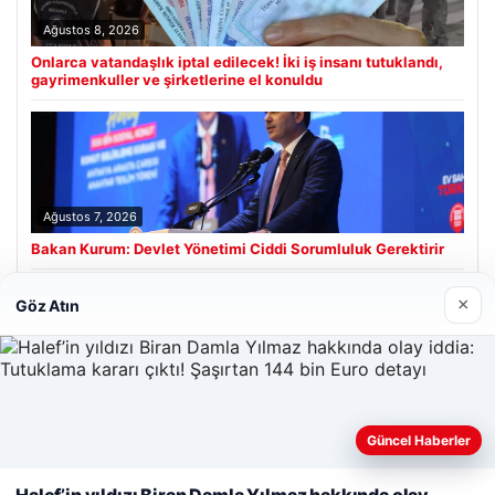
Ağustos 8, 2026
Onlarca vatandaşlık iptal edilecek! İki iş insanı tutuklandı,
gayrimenkuller ve şirketlerine el konuldu
Ağustos 7, 2026
Bakan Kurum: Devlet Yönetimi Ciddi Sorumluluk Gerektirir
×
Göz Atın
Son Eklenen Firmalar
Güncel Haberler
Web sitemizi nasıl kullandığınızı daha iyi anlayabilmek,
deneyiminizi kişiselleştirmek ve geliştirmek amacıyla çerezler