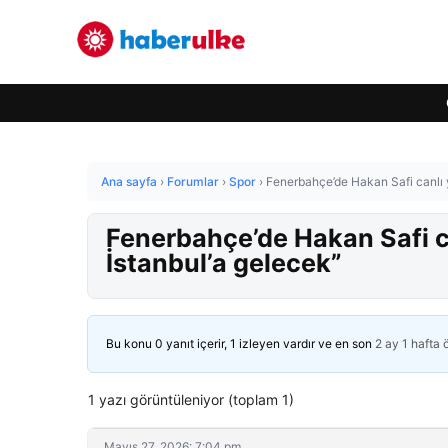
Ana sayfa
›
Forumlar
›
Spor
›
Fenerbahçe’de Hakan Safi canlı y
Fenerbahçe’de Hakan Safi c
İstanbul’a gelecek”
Bu konu 0 yanıt içerir, 1 izleyen vardır ve en son
2 ay 1 hafta
1 yazı görüntüleniyor (toplam 1)
Mayıs 27, 2026: 7:04 pm