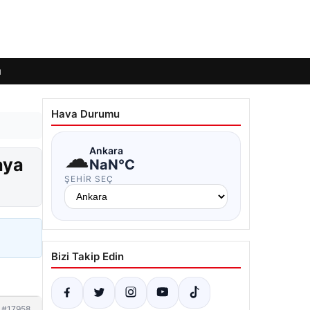
ı
Hava Durumu
☁
Ankara
aya
NaN°C
ŞEHIR SEÇ
Bizi Takip Edin
#17958