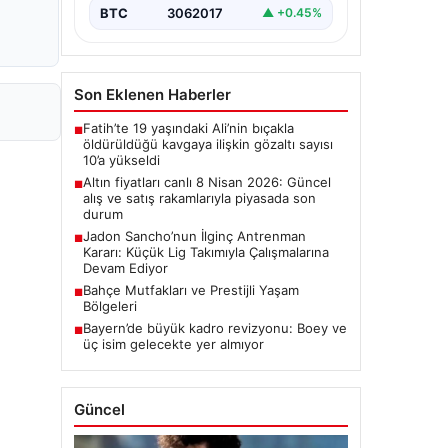
BTC
3062017
▲ +0.45%
Son Eklenen Haberler
Fatih’te 19 yaşındaki Ali’nin bıçakla
■
öldürüldüğü kavgaya ilişkin gözaltı sayısı
10’a yükseldi
Altın fiyatları canlı 8 Nisan 2026: Güncel
■
alış ve satış rakamlarıyla piyasada son
durum
Jadon Sancho’nun İlginç Antrenman
■
Kararı: Küçük Lig Takımıyla Çalışmalarına
Devam Ediyor
Bahçe Mutfakları ve Prestijli Yaşam
■
Bölgeleri
Bayern’de büyük kadro revizyonu: Boey ve
■
üç isim gelecekte yer almıyor
Güncel