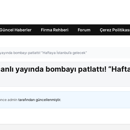
Güncel Haberler
Firma Rehberi
Forum
Çerez Politikas
ayında bombayı patlattı! “Haftaya İstanbul’a gelecek”
anlı yayında bombayı patlattı! “Haft
 önce
admin
tarafından güncellenmiştir.