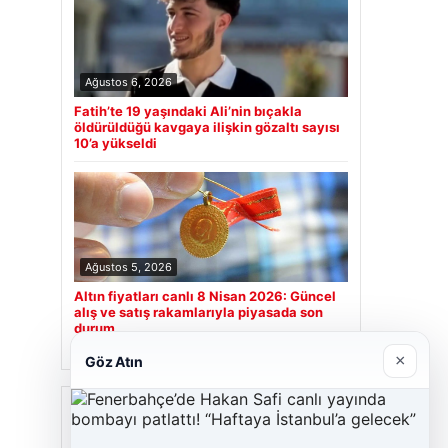
Ağustos 6, 2026
Fatih’te 19 yaşındaki Ali’nin bıçakla
öldürüldüğü kavgaya ilişkin gözaltı sayısı
10’a yükseldi
Ağustos 5, 2026
Altın fiyatları canlı 8 Nisan 2026: Güncel
alış ve satış rakamlarıyla piyasada son
durum
×
Göz Atın
Son Eklenen Firmalar