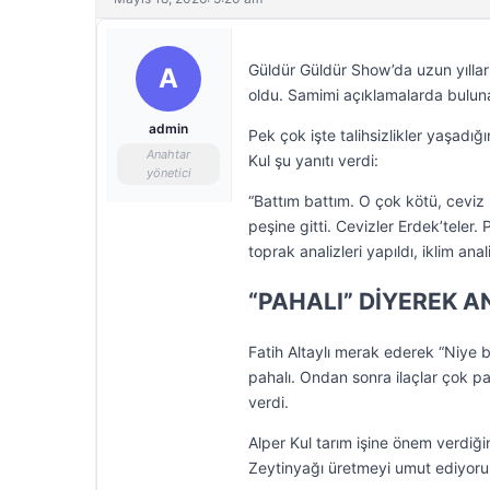
Güldür Güldür Show’da uzun yıllar 
A
oldu. Samimi açıklamalarda bulunan 
admin
Pek çok işte talihsizlikler yaşadığ
Anahtar
Kul şu yanıtı verdi:
yönetici
“Battım battım. O çok kötü, ceviz
peşine gitti. Cevizler Erdek’teler.
toprak analizleri yapıldı, iklim ana
“PAHALI” DİYEREK A
Fatih Altaylı merak ederek “Niye 
pahalı. Ondan sonra ilaçlar çok pa
verdi.
Alper Kul tarım işine önem verdiği
Zeytinyağı üretmeyi umut ediyoru