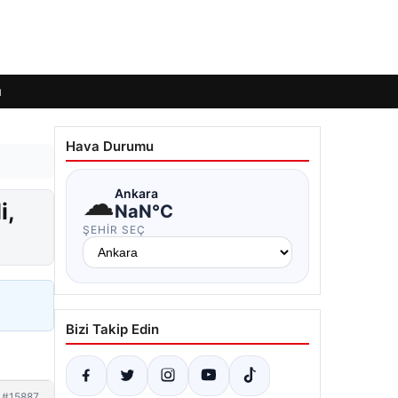
ı
Hava Durumu
☁
Ankara
i,
NaN°C
ŞEHIR SEÇ
Bizi Takip Edin
#15887