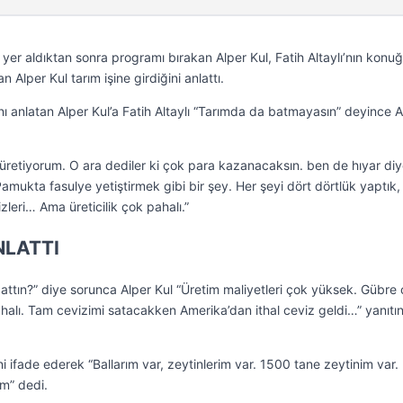
yer aldıktan sonra programı bırakan Alper Kul, Fatih Altaylı’nın konu
Alper Kul tarım işine girdiğini anlattı.
ını anlatan Alper Kul’a Fatih Altaylı “Tarımda da batmayasın” deyince A
 üretiyorum. O ara dediler ki çok para kazanacaksın. ben de hıyar diy
 Pamukta fasulye yetiştirmek gibi bir şey. Her şeyi dört dörtlük yaptık,
lizleri… Ama üreticilik çok pahalı.”
NLATTI
battın?” diye sorunca Alper Kul “Üretim maliyetleri çok yüksek. Gübre
halı. Tam cevizimi satacakken Amerika’dan ithal ceviz geldi…” yanıtın
ni ifade ederek “Ballarım var, zeytinlerim var. 1500 tane zeytinim var.
m” dedi.