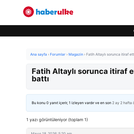
Ana sayfa
›
Forumlar
›
Magazin
›
Fatih Altaylı sorunca itiraf ett
Fatih Altaylı sorunca itiraf e
battı
Bu konu 0 yanıt içerir, 1 izleyen vardır ve en son
2 ay 2 hafta
1 yazı görüntüleniyor (toplam 1)
Mayıs 18, 2026: 5:20 am