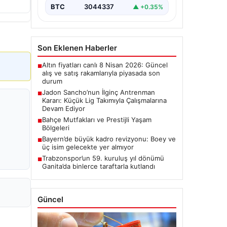
Jadon Sancho, kariyerine yeni…
BTC
3044337
▲ +0.35%
Son Eklenen Haberler
Altın fiyatları canlı 8 Nisan 2026: Güncel
■
alış ve satış rakamlarıyla piyasada son
durum
Jadon Sancho’nun İlginç Antrenman
■
Kararı: Küçük Lig Takımıyla Çalışmalarına
Devam Ediyor
Bahçe Mutfakları ve Prestijli Yaşam
■
Bölgeleri
Bayern’de büyük kadro revizyonu: Boey ve
■
üç isim gelecekte yer almıyor
Trabzonspor’un 59. kuruluş yıl dönümü
■
Ganita’da binlerce taraftarla kutlandı
Güncel