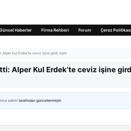
Güncel Haberler
Firma Rehberi
Forum
Çerez Politikas
i: Alper Kul Erdek’te ceviz işine girdi, battı
tti: Alper Kul Erdek’te ceviz işine gird
 önce
admin
tarafından güncellenmiştir.