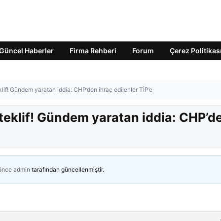
Güncel Haberler
Firma Rehberi
Forum
Çerez Politikas
lif! Gündem yaratan iddia: CHP’den ihraç edilenler TİP’e
teklif! Gündem yaratan iddia: CHP’d
 önce
admin
tarafından güncellenmiştir.