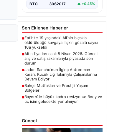
BTC
3062017
▲ +0.45%
Son Eklenen Haberler
Fatih’te 19 yaşındaki Ali’nin bıçakla
■
öldürüldüğü kavgaya ilişkin gözaltı sayısı
10’a yükseldi
Altın fiyatları canlı 8 Nisan 2026: Güncel
■
alış ve satış rakamlarıyla piyasada son
durum
Jadon Sancho’nun İlginç Antrenman
■
Kararı: Küçük Lig Takımıyla Çalışmalarına
Devam Ediyor
Bahçe Mutfakları ve Prestijli Yaşam
■
Bölgeleri
Bayern’de büyük kadro revizyonu: Boey ve
■
üç isim gelecekte yer almıyor
Güncel