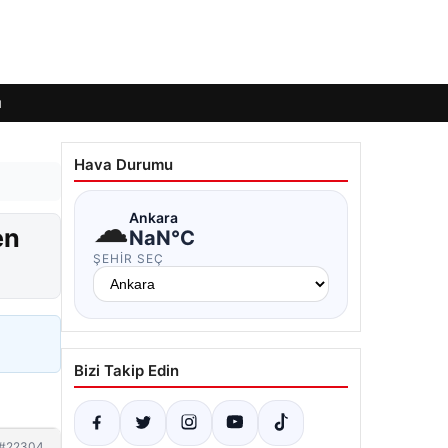
ı
Hava Durumu
☁
Ankara
en
NaN°C
ŞEHIR SEÇ
Bizi Takip Edin
#22304