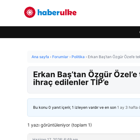
Ana sayfa
›
Forumlar
›
Politika
›
Erkan Baş’tan Özgür Özel’e tek
Erkan Baş’tan Özgür Özel’e 
ihraç edilenler TİP’e
Bu konu 0 yanıt içerir, 1 izleyen vardır ve en son
1 ay 3 hafta
1 yazı görüntüleniyor (toplam 1)
Haziran 17, 2026: 6:49 am