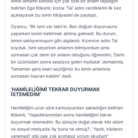
Anne olmanın kendisi için çok özel bir anlam taşıdığını
belirten Ege Kökenli, kızına ‘Tal’ adını verdiklerini ilk kez
açıklayarak bu ismin hikâyesini de paylaştı.
Oyuncu, “Bir ismi var tabii ki. Ben doğum duyurusunu
yaparken ismini belirtmek aklıma gelmedi. Bu durum,
ismini saklıyormuşum gibi algılandı. Kızımızın adını Tal
koyduk. İsmi seçerken anlamını bilmiyordum ama
sonradan çok derin bir anlamı olduğunu öğrendim; ‘Derin
bir üzüntüden sonra sessizce gelen mutluluk’ demekmiş.
Tamamen şans eseri seçtiğimiz bu ismin anlamına
sonradan hayran kaldım” dedi.
‘HAMİLELİĞİMİ TEKRAR DUYURMAK
İSTEMEDİM’
Hamileliğini uzun süre kamuoyundan sakladığını belirten
Kökenli, “Yaşadıklarımdan sonra hamileliğimi tekrar
duyurmak istemedim. Bu süreçte doğal olarak kilo aldım
ve sosyal medyada ‘Ay buna ne olmuş?’, ‘Yazık, kilolarını
veremedi’ gibi pek çok acımasız yorum okudum”