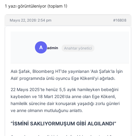
1 yazı görüntüleniyor (toplam 1)
Mayıs 22, 2026: 2:54 pm
#16808
A
admin
Anahtar yönetici
Aslı Şafak, Bloomberg HT’de yayınlanan ‘Aslı Şafak’la İşin
Aslı’ programında ünlü oyuncu Ege Kökenli’yi ağırladı.
22 Mayıs 2025’te henüz 5,5 aylık hamileyken bebeğini
kaybeden ve 18 Mart 2026’da anne olan Ege Kökenli,
hamilelik sürecine dair konuşarak yaşadığı zorlu günleri
ve anne olmanın mutluluğunu anlattı.
“İSMİNİ SAKLIYORMUŞUM GİBİ ALGILANDI”