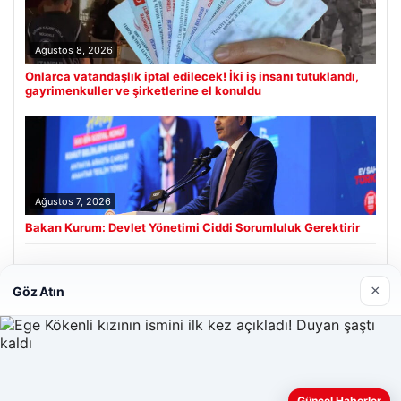
Ağustos 8, 2026
Onlarca vatandaşlık iptal edilecek! İki iş insanı tutuklandı,
gayrimenkuller ve şirketlerine el konuldu
Ağustos 7, 2026
Bakan Kurum: Devlet Yönetimi Ciddi Sorumluluk Gerektirir
×
Göz Atın
Son Eklenen Firmalar
Web sitemizi nasıl kullandığınızı daha iyi anlayabilmek,
Güncel Haberler