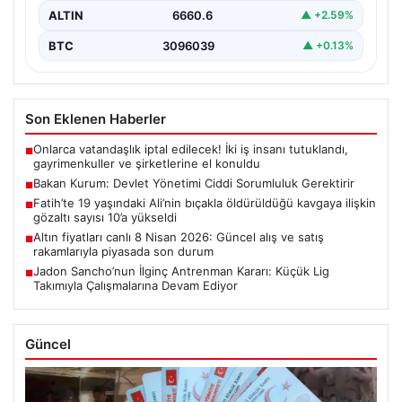
ALTIN
6660.6
▲ +2.59%
BTC
3096039
▲ +0.13%
Son Eklenen Haberler
Onlarca vatandaşlık iptal edilecek! İki iş insanı tutuklandı,
■
gayrimenkuller ve şirketlerine el konuldu
Bakan Kurum: Devlet Yönetimi Ciddi Sorumluluk Gerektirir
■
Fatih’te 19 yaşındaki Ali’nin bıçakla öldürüldüğü kavgaya ilişkin
■
gözaltı sayısı 10’a yükseldi
Altın fiyatları canlı 8 Nisan 2026: Güncel alış ve satış
■
rakamlarıyla piyasada son durum
Jadon Sancho’nun İlginç Antrenman Kararı: Küçük Lig
■
Takımıyla Çalışmalarına Devam Ediyor
Güncel