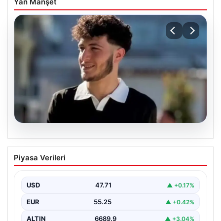
Yan Manşet
06.08.2026
Fatih’te 19 yaşındaki Ali’nin bıçakla
Piyasa Verileri
öldürüldüğü kavgaya ilişkin gözaltı
sayısı 10’a yükseldi
USD
47.71
▲ +0.17%
EUR
55.25
▲ +0.42%
ALTIN
6689.9
▲ +3.04%