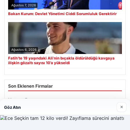
Ağustos 7, 2026
Bakan Kurum: Devlet Yönetimi Ciddi Sorumluluk Gerektirir
Ağustos 6, 2026
Fatih’te 19 yaşındaki Ali’nin bıçakla öldürüldüğü kavgaya
ilişkin gözaltı sayısı 10’a yükseldi
Son Eklenen Firmalar
×
Göz Atın