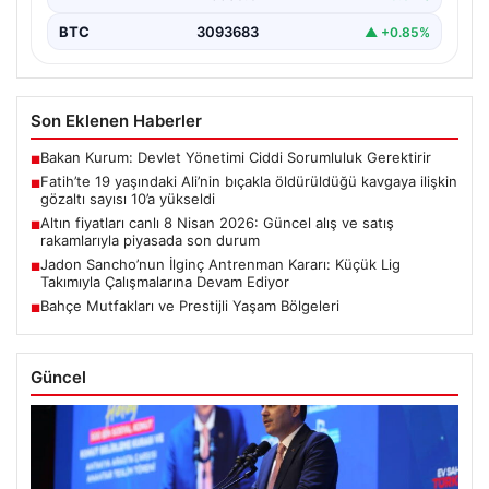
BTC
3093683
▲ +0.85%
Son Eklenen Haberler
Bakan Kurum: Devlet Yönetimi Ciddi Sorumluluk Gerektirir
■
Fatih’te 19 yaşındaki Ali’nin bıçakla öldürüldüğü kavgaya ilişkin
■
gözaltı sayısı 10’a yükseldi
Altın fiyatları canlı 8 Nisan 2026: Güncel alış ve satış
■
rakamlarıyla piyasada son durum
Jadon Sancho’nun İlginç Antrenman Kararı: Küçük Lig
■
Takımıyla Çalışmalarına Devam Ediyor
Bahçe Mutfakları ve Prestijli Yaşam Bölgeleri
■
Güncel