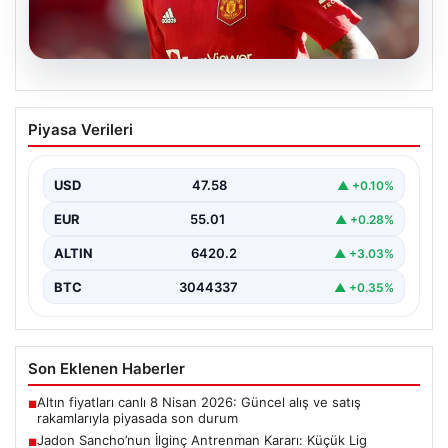
05.08.2026
Jadon Sancho’nun İlginç Antrenman
Piyasa Verileri
Kararı: Küçük Lig Takımıyla
Çalışmalarına Devam Ediyor
USD
47.58
▲ +0.10%
Manchester United ile yollarını ayırmasının ardından
futbol dünyasının gündeminden düşmeyen Jadon
EUR
55.01
▲ +0.28%
Sancho, kariyerine yeni…
ALTIN
6420.2
▲ +3.03%
BTC
3044337
▲ +0.35%
Son Eklenen Haberler
Altın fiyatları canlı 8 Nisan 2026: Güncel alış ve satış
■
rakamlarıyla piyasada son durum
Jadon Sancho’nun İlginç Antrenman Kararı: Küçük Lig
■