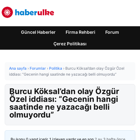
Güncel Haberler
Firma Rehberi
Forum
Çerez Politikası
Ana sayfa
›
Forumlar
›
Politika
›
Burcu Köksal’dan olay Özgür Özel
iddiası: “Gecenin hangi saatinde ne yazacağı belli olmuyordu”
Burcu Köksal’dan olay Özgür
Özel iddiası: “Gecenin hangi
saatinde ne yazacağı belli
olmuyordu”
Bu konu 0 yanıt içerir, 1 izleyen vardır ve en son
2 ay 3 hafta önce