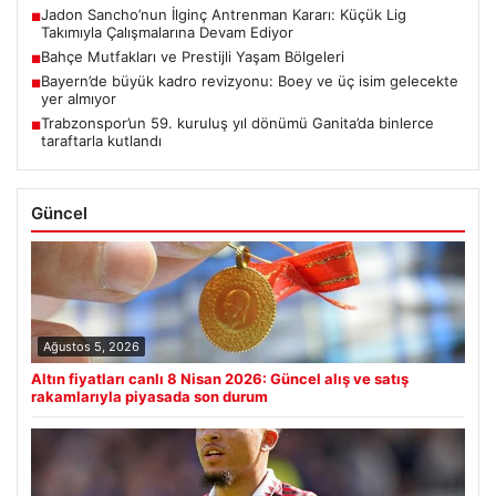
Jadon Sancho’nun İlginç Antrenman Kararı: Küçük Lig
■
Takımıyla Çalışmalarına Devam Ediyor
Bahçe Mutfakları ve Prestijli Yaşam Bölgeleri
■
Bayern’de büyük kadro revizyonu: Boey ve üç isim gelecekte
■
yer almıyor
Trabzonspor’un 59. kuruluş yıl dönümü Ganita’da binlerce
■
taraftarla kutlandı
Güncel
Ağustos 5, 2026
Altın fiyatları canlı 8 Nisan 2026: Güncel alış ve satış
rakamlarıyla piyasada son durum