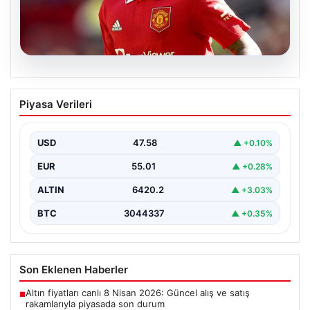
05.08.2026
Jadon Sancho’nun İlginç Antrenman
Piyasa Verileri
Kararı: Küçük Lig Takımıyla
Çalışmalarına Devam Ediyor
USD
47.58
▲ +0.10%
Manchester United ile yollarını ayırmasının ardından
futbol dünyasının gündeminden düşmeyen Jadon
EUR
55.01
▲ +0.28%
Sancho, kariyerine yeni…
ALTIN
6420.2
▲ +3.03%
BTC
3044337
▲ +0.35%
Son Eklenen Haberler
Altın fiyatları canlı 8 Nisan 2026: Güncel alış ve satış
■
rakamlarıyla piyasada son durum