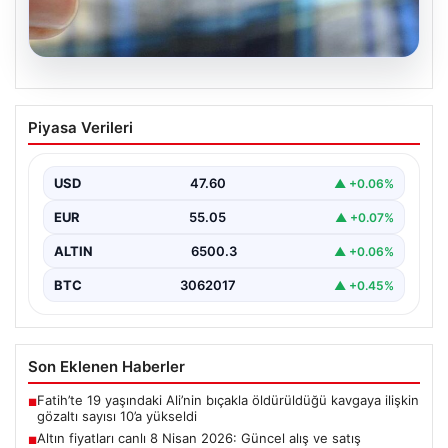
05.08.2026
Altın fiyatları canlı 8 Nisan 2026:
Piyasa Verileri
Güncel alış ve satış rakamlarıyla
piyasada son durum
USD
47.60
▲ +0.06%
Altın piyasası, son dönemlerde yaşanan jeopolitik
gelişmeler ve bölgesel barış umutlarıyla birlikte
EUR
55.05
▲ +0.07%
hareketli bir…
ALTIN
6500.3
▲ +0.06%
BTC
3062017
▲ +0.45%
Son Eklenen Haberler
Fatih’te 19 yaşındaki Ali’nin bıçakla öldürüldüğü kavgaya ilişkin
■
gözaltı sayısı 10’a yükseldi
Altın fiyatları canlı 8 Nisan 2026: Güncel alış ve satış
■