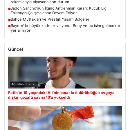
rakamlarıyla piyasada son durum
Jadon Sancho’nun İlginç Antrenman Kararı: Küçük Lig
■
Takımıyla Çalışmalarına Devam Ediyor
Bahçe Mutfakları ve Prestijli Yaşam Bölgeleri
■
Bayern’de büyük kadro revizyonu: Boey ve üç isim gelecekte
■
yer almıyor
Güncel
Ağustos 6, 2026
Fatih’te 19 yaşındaki Ali’nin bıçakla öldürüldüğü kavgaya
ilişkin gözaltı sayısı 10’a yükseldi