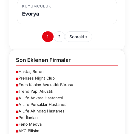
KUYUMCULUK
Evorya
1
2
Sonraki »
Son Eklenen Firmalar
Hastaş Beton
■
Prenses Night Club
■
Enes Kaplan Avukatlık Bürosu
■
Trend Yapı Akustik
■
A Life Ankara Hastanesi
■
A Life Pursaklar Hastanesi
■
A Life Altındağ Hastanesi
■
Pet İlanları
■
Feno Medya
■
AKG Bilişim
■