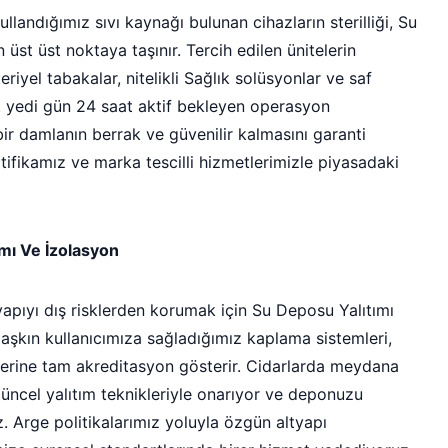
landığımız sıvı kaynağı bulunan cihazların sterilliği, Su
 üst üst noktaya taşınır. Tercih edilen ünitelerin
riyel tabakalar, nitelikli Sağlık solüsyonlar ve saf
ır. yedi gün 24 saat aktif bekleyen operasyon
ir damlanın berrak ve güvenilir kalmasını garanti
tifikamız ve marka tescilli hizmetlerimizle piyasadaki
ımı Ve İzolasyon
yapıyı dış risklerden korumak için Su Deposu Yalıtımı
0 aşkın kullanıcımıza sağladığımız kaplama sistemleri,
rlerine tam akreditasyon gösterir. Cidarlarda meydana
üncel yalıtım teknikleriyle onarıyor ve deponuzu
z. Arge politikalarımız yoluyla özgün altyapı