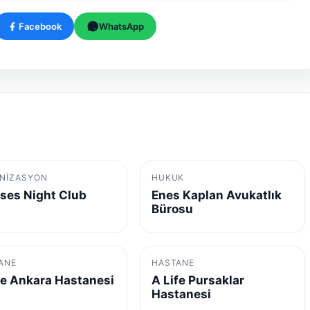
Facebook
WhatsApp
NIZASYON
HUKUK
ses Night Club
Enes Kaplan Avukatlık
Bürosu
ANE
HASTANE
fe Ankara Hastanesi
A Life Pursaklar
Hastanesi