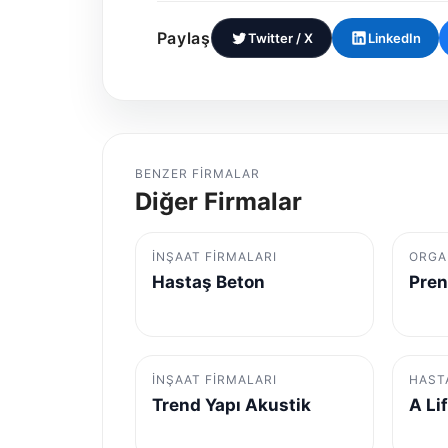
Paylaş
Twitter / X
LinkedIn
BENZER FIRMALAR
Diğer Firmalar
İNŞAAT FIRMALARI
ORGA
Hastaş Beton
Pren
İNŞAAT FIRMALARI
HAST
Trend Yapı Akustik
A Li