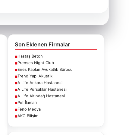
Son Eklenen Firmalar
Hastaş Beton
■
Prenses Night Club
■
Enes Kaplan Avukatlık Bürosu
■
Trend Yapı Akustik
■
A Life Ankara Hastanesi
■
A Life Pursaklar Hastanesi
■
A Life Altındağ Hastanesi
■
Pet İlanları
■
Feno Medya
■
AKG Bilişim
■