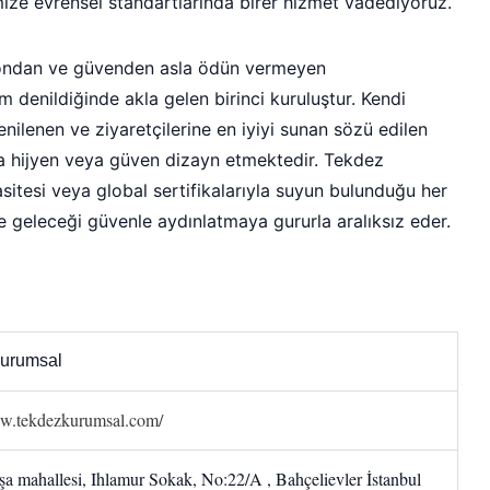
ize evrensel standartlarında birer hizmet vadediyoruz.
ndan ve güvenden asla ödün vermeyen
 denildiğinde akla gelen birinci kuruluştur. Kendi
yenilenen ve ziyaretçilerine en iyiyi sunan sözü edilen
da hijyen veya güven dizayn etmektedir. Tekdez
itesi veya global sertifikalarıyla suyun bulunduğu her
geleceği güvenle aydınlatmaya gururla aralıksız eder.
urumsal
ww.tekdezkurumsal.com/
a mahallesi, Ihlamur Sokak, No:22/A , Bahçelievler İstanbul