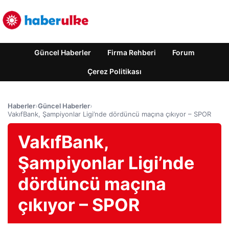
Güncel Haberler
Firma Rehberi
Forum
Çerez Politikası
Haberler
›
Güncel Haberler
›
VakıfBank, Şampiyonlar Ligi’nde dördüncü maçına çıkıyor – SPOR
VakıfBank,
Şampiyonlar Ligi’nde
dördüncü maçına
çıkıyor – SPOR