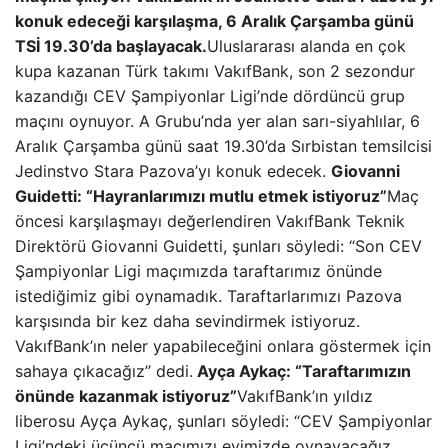
konuk edeceği karşılaşma, 6 Aralık Çarşamba günü
TSİ 19.30’da başlayacak.
Uluslararası alanda en çok
kupa kazanan Türk takımı VakıfBank, son 2 sezondur
kazandığı CEV Şampiyonlar Ligi’nde dördüncü grup
maçını oynuyor. A Grubu’nda yer alan sarı-siyahlılar, 6
Aralık Çarşamba günü saat 19.30’da Sırbistan temsilcisi
Jedinstvo Stara Pazova’yı konuk edecek.
Giovanni
Guidetti: “Hayranlarımızı mutlu etmek istiyoruz”
Maç
öncesi karşılaşmayı değerlendiren VakıfBank Teknik
Direktörü Giovanni Guidetti, şunları söyledi: “Son CEV
Şampiyonlar Ligi maçımızda taraftarımız önünde
istediğimiz gibi oynamadık. Taraftarlarımızı Pazova
karşısında bir kez daha sevindirmek istiyoruz.
VakıfBank’ın neler yapabileceğini onlara göstermek için
sahaya çıkacağız” dedi.
Ayça Aykaç: “Taraftarımızın
önünde kazanmak istiyoruz”
VakıfBank’ın yıldız
liberosu Ayça Aykaç, şunları söyledi: “CEV Şampiyonlar
Ligi’ndeki üçüncü maçımızı evimizde oynayacağız.