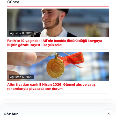
Güncel
Ağustos 6, 2026
Fatih’te 19 yaşındaki Ali’nin bıçakla öldürüldüğü kavgaya
ilişkin gözaltı sayısı 10’a yükseldi
Ağustos 5, 2026
Altın fiyatları canlı 8 Nisan 2026: Güncel alış ve satış
rakamlarıyla piyasada son durum
Son Eklenen Firmalar
×
Göz Atın