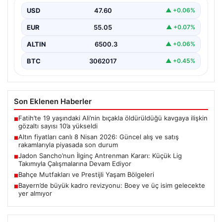
USD
47.60
▲ +0.06%
Altın piyasası, son dönemlerde yaşanan jeopolitik
gelişmeler ve bölgesel barış umutlarıyla birlikte
EUR
55.05
▲ +0.07%
hareketli bir…
ALTIN
6500.3
▲ +0.06%
BTC
3062017
▲ +0.45%
Son Eklenen Haberler
Fatih’te 19 yaşındaki Ali’nin bıçakla öldürüldüğü kavgaya ilişkin
■
gözaltı sayısı 10’a yükseldi
Altın fiyatları canlı 8 Nisan 2026: Güncel alış ve satış
■
rakamlarıyla piyasada son durum
Jadon Sancho’nun İlginç Antrenman Kararı: Küçük Lig
■
Takımıyla Çalışmalarına Devam Ediyor
Bahçe Mutfakları ve Prestijli Yaşam Bölgeleri
■
Bayern’de büyük kadro revizyonu: Boey ve üç isim gelecekte
■
yer almıyor