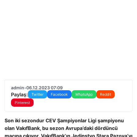
admin
•
06.12.2023 07:09
Paylaş:
Twitter
Facebook
WhatsApp
Reddit
Pinterest
Son iki sezondur CEV Şampiyonlar Ligi şampiyonu
olan VakıfBank, bu sezon Avrupa’daki dördüncü
maçına çıkıyor. VakıfBank’ın Jedinstvo Stara Pazova’yı