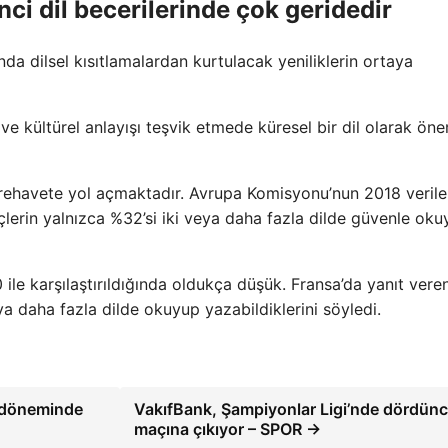
inci dil becerilerinde çok geridedir
nda dilsel kısıtlamalardan kurtulacak yeniliklerin ortaya
rı ve kültürel anlayışı teşvik etmede küresel bir dil olarak ön
da rehavete yol açmaktadır. Avrupa Komisyonu’nun 2018 verile
nçlerin yalnızca %32’si iki veya daha fazla dilde güvenle ok
le karşılaştırıldığında oldukça düşük. Fransa’da yanıt veren
ya daha fazla dilde okuyup yazabildiklerini söyledi.
i döneminde
VakıfBank, Şampiyonlar Ligi’nde dördün
maçına çıkıyor – SPOR →