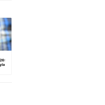
026:
yla