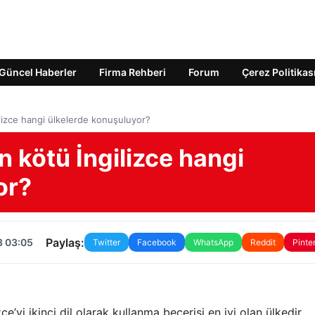
Güncel Haberler
Firma Rehberi
Forum
Çerez Politikas
ilizce hangi ülkelerde konuşuluyor?
n kötü İngilizce hangi
or?
Paylaş:
3 03:05
Twitter
Facebook
WhatsApp
Reddit
Pinte
yi ikinci dil olarak kullanma becerisi en iyi olan ülkedir.