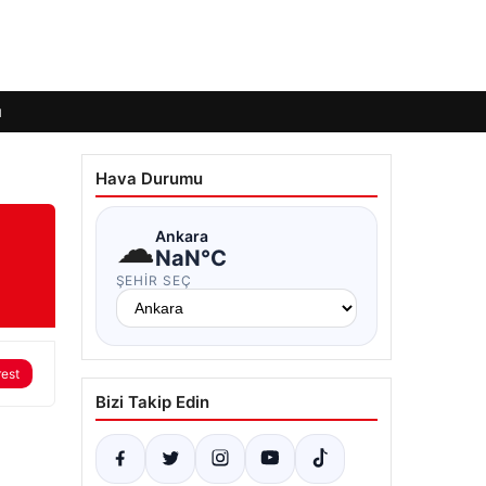
ı
Hava Durumu
☁
Ankara
NaN°C
ŞEHIR SEÇ
rest
Bizi Takip Edin