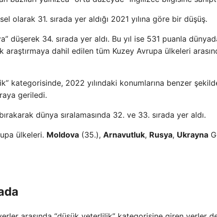
sel olarak 31. sırada yer aldığı 2021 yılına göre bir düşüş.
a” düşerek 34. sırada yer aldı. Bu yıl ise 531 puanla dünyad
ek araştırmaya dahil edilen tüm Kuzey Avrupa ülkeleri arası
ik” kategorisinde, 2022 yılındaki konumlarına benzer şekild
raya geriledi.
 bırakarak dünya sıralamasında 32. ve 33. sırada yer aldı.
rupa ülkeleri.
Moldova
(35.),
Arnavutluk
,
Rusya
,
Ukrayna
G
rada
rler arasında “düşük yeterlilik” kategorisine giren yerler d