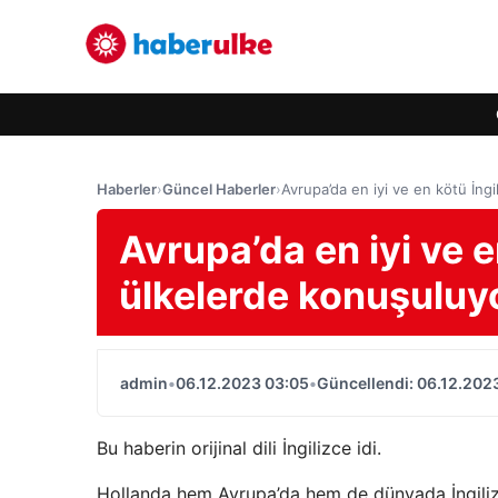
Haberler
›
Güncel Haberler
›
Avrupa’da en iyi ve en kötü İng
Avrupa’da en iyi ve e
ülkelerde konuşuluy
admin
•
06.12.2023 03:05
•
Güncellendi: 06.12.202
Bu haberin orijinal dili İngilizce idi.
Hollanda hem Avrupa’da hem de dünyada İngilizce’