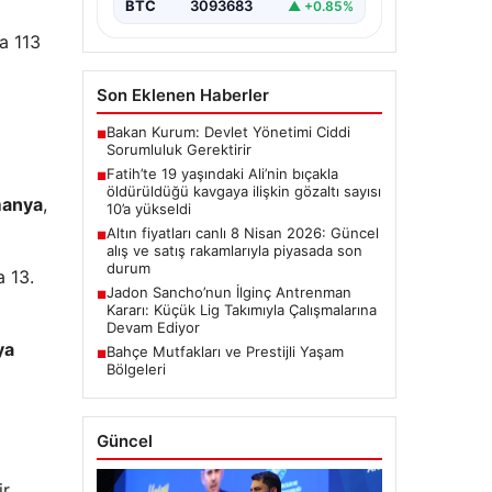
BTC
3093683
▲ +0.85%
a 113
Son Eklenen Haberler
Bakan Kurum: Devlet Yönetimi Ciddi
■
Sorumluluk Gerektirir
Fatih’te 19 yaşındaki Ali’nin bıçakla
■
öldürüldüğü kavgaya ilişkin gözaltı sayısı
manya
,
10’a yükseldi
Altın fiyatları canlı 8 Nisan 2026: Güncel
■
alış ve satış rakamlarıyla piyasada son
durum
 13.
Jadon Sancho’nun İlginç Antrenman
■
Kararı: Küçük Lig Takımıyla Çalışmalarına
Devam Ediyor
ya
Bahçe Mutfakları ve Prestijli Yaşam
■
Bölgeleri
Güncel
r.