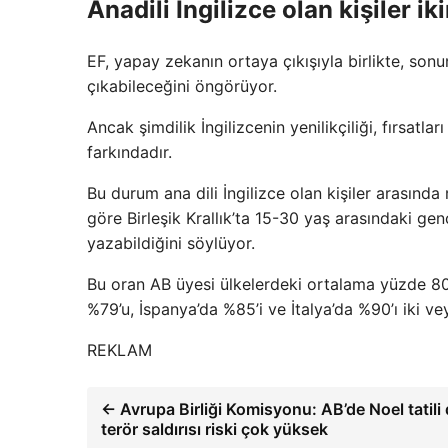
Anadili İngilizce olan kişiler ik
EF, yapay zekanın ortaya çıkışıyla birlikte, sonu
çıkabileceğini öngörüyor.
Ancak şimdilik İngilizcenin yenilikçiliği, fırsatla
farkındadır.
Bu durum ana dili İngilizce olan kişiler arasın
göre Birleşik Krallık’ta 15-30 yaş arasındaki ge
yazabildiğini söylüyor.
Bu oran AB üyesi ülkelerdeki ortalama yüzde 80 i
%79’u, İspanya’da %85’i ve İtalya’da %90’ı iki ve
REKLAM
← Avrupa Birliği Komisyonu: AB’de Noel tatil
terör saldırısı riski çok yüksek