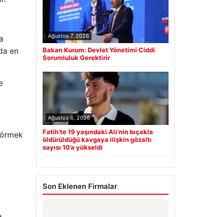
Ağustos 7, 2026
a
nda en
Bakan Kurum: Devlet Yönetimi Ciddi
Sorumluluk Gerektirir
e
Ağustos 6, 2026
Fatih’te 19 yaşındaki Ali’nin bıçakla
örmek
öldürüldüğü kavgaya ilişkin gözaltı
sayısı 10’a yükseldi
Son Eklenen Firmalar
Prenses Night Club
e