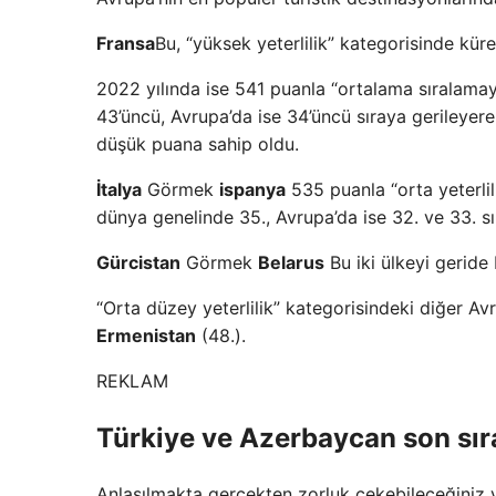
Fransa
Bu, “yüksek yeterlilik” kategorisinde küre
2022 yılında ise 541 puanla “ortalama sıralamay
43’üncü, Avrupa’da ise 34’üncü sıraya gerileyer
düşük puana sahip oldu.
İtalya
Görmek
ispanya
535 puanla “orta yeterlil
dünya genelinde 35., Avrupa’da ise 32. ve 33. sı
Gürcistan
Görmek
Belarus
Bu iki ülkeyi geride
“Orta düzey yeterlilik” kategorisindeki diğer Av
Ermenistan
(48.).
REKLAM
Türkiye ve Azerbaycan son sı
Anlaşılmakta gerçekten zorluk çekebileceğiniz ye