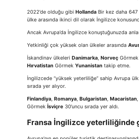
2022’de olduğu gibi
Hollanda
Bir kez daha 647 
ülke arasında ikinci dil olarak İngilizce konusun
Ancak Avrupa’da İngilizce konuştuğunuzda anlaşı
Yetkinliği çok yüksek olan ülkeler arasında
Avu
İskandinav ülkeleri
Danimarka
,
Norveç
Görme
Hırvatistan
Görmek
Yunanistan
takip etme.
İngilizcede “yüksek yeterliliğe” sahip Avrupa ül
sırada yer alıyor.
Finlandiya
,
Romanya
,
Bulgaristan
,
Macaristan
Görmek
İsviçre
30’uncu sırada yer aldı.
Fransa İngilizce yeterliliğinde 
Avrupa’nın en popüler turistik destinasyonlarında