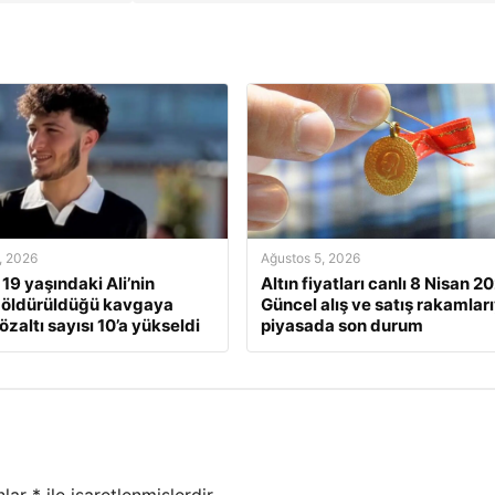
, 2026
Ağustos 5, 2026
 19 yaşındaki Ali’nin
Altın fiyatları canlı 8 Nisan 2
 öldürüldüğü kavgaya
Güncel alış ve satış rakamları
gözaltı sayısı 10’a yükseldi
piyasada son durum
nlar
*
ile işaretlenmişlerdir