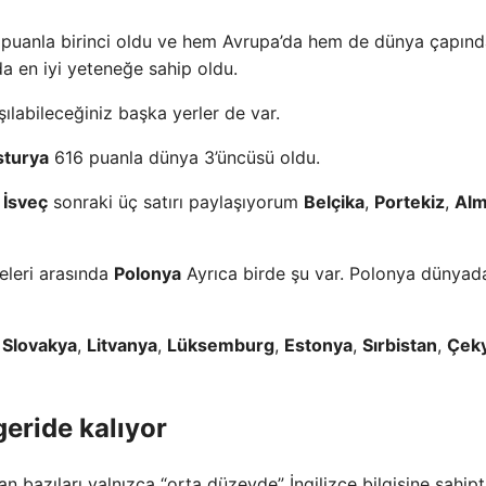
puanla birinci oldu ve hem Avrupa’da hem de dünya çapınd
da en iyi yeteneğe sahip oldu.
labileceğiniz başka yerler de var.
sturya
616 puanla dünya 3’üncüsü oldu.
k
İsveç
sonraki üç satırı paylaşıyorum
Belçika
,
Portekiz
,
Al
keleri arasında
Polonya
Ayrıca birde şu var. Polonya dünyada
,
Slovakya
,
Litvanya
,
Lüksemburg
,
Estonya
,
Sırbistan
,
Çek
geride kalıyor
n bazıları yalnızca “orta düzeyde” İngilizce bilgisine sahipti