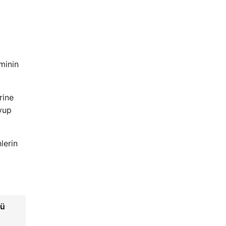
eminin
rine
uyup
lerin
cü