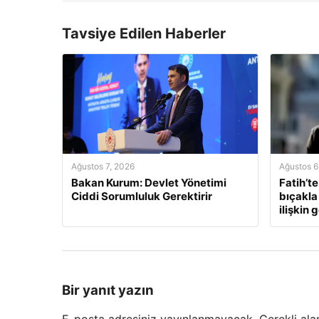
Tavsiye Edilen Haberler
Ağustos 7, 2026
Ağustos 6
Bakan Kurum: Devlet Yönetimi
Fatih’te
Ciddi Sorumluluk Gerektirir
bıçakla
ilişkin 
Bir yanıt yazın
E-posta adresiniz yayınlanmayacak.
Gerekli ala