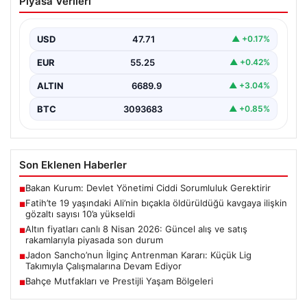
Piyasa Verileri
öldürüldüğü kavgaya ilişkin gözaltı
sayısı 10’a yükseldi
USD
47.71
▲ +0.17%
EUR
55.25
▲ +0.42%
ALTIN
6689.9
▲ +3.04%
BTC
3093683
▲ +0.85%
Son Eklenen Haberler
Bakan Kurum: Devlet Yönetimi Ciddi Sorumluluk Gerektirir
■
Fatih’te 19 yaşındaki Ali’nin bıçakla öldürüldüğü kavgaya ilişkin
■
gözaltı sayısı 10’a yükseldi
Altın fiyatları canlı 8 Nisan 2026: Güncel alış ve satış
■
rakamlarıyla piyasada son durum
Jadon Sancho’nun İlginç Antrenman Kararı: Küçük Lig
■
Takımıyla Çalışmalarına Devam Ediyor
Bahçe Mutfakları ve Prestijli Yaşam Bölgeleri
■