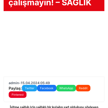
çalışmayın! – SAĞLIK
admin
•
15.04.2024 05:49
Paylaş:
Twitter
Facebook
WhatsApp
Reddit
Pinterest
İşitme sağlığı için sağlıklı bir kulağın şart olduğunu söyleyen