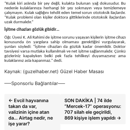
“Kulak kiri aslında bir şey değil, kulakta bulunan yağ dokusudur. Bu
nedenle kulaklarınıza herhangi bir şey sokmayın veya temizlemeye
çalışmayın. Kulak sağlığını tehdit eden temel sorun ototoksik ilaçlardır.
“Kulak problemi olan kişiler doktora gittiklerinde ototoksik ilaçlardan
uzak durmalıdır.”
İşitme cihazları gözlük gibidir…
Öğr. Üyesi K. Ali Rahimi de işitme sorunu yaşayan kişilerin işitme cihazı
konusunda ön yargılara sahip olmaması gerektiğini vurgulayarak,
şunları söyledi: “İşitme cihazları da gözlük kadar önemlidir. Doktor
tavsiyesi varsa mutlaka kullanılmalı ve net işitme sağlanmalıdır. Çünkü
gözleriniz kapalıyken belki pek fazla tehlikeyi duyamazsınız ama
kulaklarınız asla kapanmaz.” dedi.
Kaynak: (guzelhaber.net) Güzel Haber Masası
—–Sponsorlu Bağlantılar—–
← Evcil hayvanına
SON DAKİKA | 74 ilde
takan da var,
“Mercek-17” operasyonu:
valizinin içine atan
707 silah ele geçirildi,
da… Airtag nedir, ne
869 kişiye işlem yapıldı →
işe yarar?