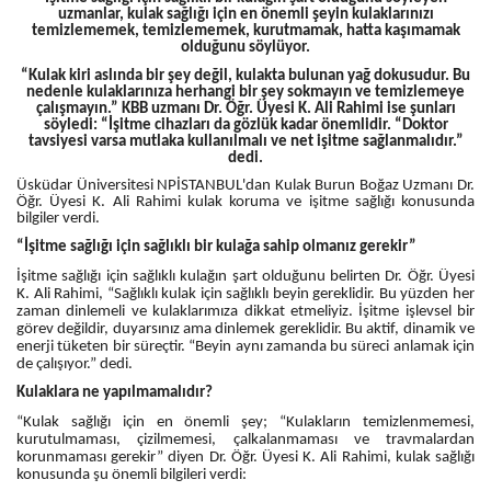
uzmanlar, kulak sağlığı için en önemli şeyin kulaklarınızı
temizlememek, temizlememek, kurutmamak, hatta kaşımamak
olduğunu söylüyor.
“Kulak kiri aslında bir şey değil, kulakta bulunan yağ dokusudur. Bu
nedenle kulaklarınıza herhangi bir şey sokmayın ve temizlemeye
çalışmayın.” KBB uzmanı Dr. Öğr. Üyesi K. Ali Rahimi ise şunları
söyledi: “İşitme cihazları da gözlük kadar önemlidir. “Doktor
tavsiyesi varsa mutlaka kullanılmalı ve net işitme sağlanmalıdır.”
dedi.
Üsküdar Üniversitesi NPİSTANBUL'dan Kulak Burun Boğaz Uzmanı Dr.
Öğr. Üyesi K. Ali Rahimi kulak koruma ve işitme sağlığı konusunda
bilgiler verdi.
“İşitme sağlığı için sağlıklı bir kulağa sahip olmanız gerekir”
İşitme sağlığı için sağlıklı kulağın şart olduğunu belirten Dr. Öğr. Üyesi
K. Ali Rahimi, “Sağlıklı kulak için sağlıklı beyin gereklidir. Bu yüzden her
zaman dinlemeli ve kulaklarımıza dikkat etmeliyiz. İşitme işlevsel bir
görev değildir, duyarsınız ama dinlemek gereklidir. Bu aktif, dinamik ve
enerji tüketen bir süreçtir. “Beyin aynı zamanda bu süreci anlamak için
de çalışıyor.” dedi.
Kulaklara ne yapılmamalıdır?
“Kulak sağlığı için en önemli şey; “Kulakların temizlenmemesi,
kurutulmaması, çizilmemesi, çalkalanmaması ve travmalardan
korunmaması gerekir” diyen Dr. Öğr. Üyesi K. Ali Rahimi, kulak sağlığı
konusunda şu önemli bilgileri verdi: