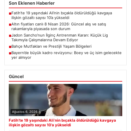
Son Eklenen Haberler
Fatih’te 19 yaşındaki Ali’nin bıçakla öldürüldüğü kavgaya
■
ilişkin gözaltı sayısı 10’a yükseldi
Altın fiyatları canlı 8 Nisan 2026: Güncel alış ve satış
■
rakamlarıyla piyasada son durum
Jadon Sancho’nun İlginç Antrenman Kararı: Küçük Lig
■
Takımıyla Çalışmalarına Devam Ediyor
Bahçe Mutfakları ve Prestijli Yaşam Bölgeleri
■
Bayern’de büyük kadro revizyonu: Boey ve üç isim gelecekte
■
yer almıyor
Güncel
Ağustos 6, 2026
Fatih’te 19 yaşındaki Ali’nin bıçakla öldürüldüğü kavgaya
ilişkin gözaltı sayısı 10’a yükseldi