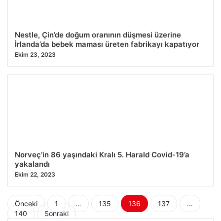
Nestle, Çin’de doğum oranının düşmesi üzerine
İrlanda’da bebek maması üreten fabrikayı kapatıyor
Ekim 23, 2023
Norveç’in 86 yaşındaki Kralı 5. Harald Covid-19’a
yakalandı
Ekim 22, 2023
Yazı
Önceki
1
…
135
136
137
…
140
Sonraki
sayfalaması