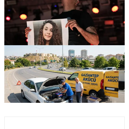
Gülistan Doku soruşturması… Handan Sonel ve Mehmet
Aca cezaevine sevk edildi!
25.07.2026 11:33
Gaziantep İlçeleri Taşıt Güç Sistemleri – Gaziantep Akücü
24.07.2026 22:09