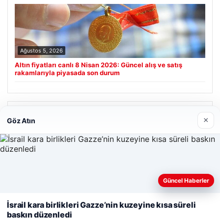
Ağustos 5, 2026
Altın fiyatları canlı 8 Nisan 2026: Güncel alış ve satış
rakamlarıyla piyasada son durum
Son Eklenen Firmalar
×
Göz Atın
Prenses Night Club
Nisan 29, 2026
Güncel Haberler
Web sitemizi nasıl kullandığınızı daha iyi anlayabilmek,
deneyiminizi kişiselleştirmek ve geliştirmek amacıyla çerezler
İsrail kara birlikleri Gazze’nin kuzeyine kısa süreli
kullanıyoruz.
Çerez Politikamız
baskın düzenledi