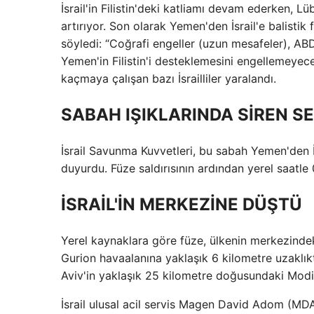
İsrail'in Filistin'deki katliamı devam ederken,
artırıyor. Son olarak Yemen'den İsrail'e balistik 
söyledi: “Coğrafi engeller (uzun mesafeler), ABD
Yemen'in Filistin'i desteklemesini engellemeyece
kaçmaya çalışan bazı İsrailliler yaralandı.
SABAH IŞIKLARINDA SİREN SE
İsrail Savunma Kuvvetleri, bu sabah Yemen'den İsr
duyurdu. Füze saldırısının ardından yerel saatle 
İSRAİL'İN MERKEZİNE DÜŞTÜ
Yerel kaynaklara göre füze, ülkenin merkezinde
Gurion havaalanına yaklaşık 6 kilometre uzaklık
Aviv'in yaklaşık 25 kilometre doğusundaki Modiin
İsrail ulusal acil servis Magen David Adom (MDA)