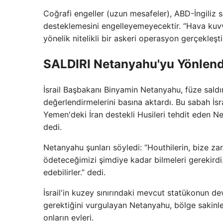
Coğrafi engeller (uzun mesafeler), ABD-İngiliz sa
desteklemesini engelleyemeyecektir. “Hava kuvvet
yönelik nitelikli bir askeri operasyon gerçekleştir
SALDIRI Netanyahu'yu Yönlendir
İsrail Başbakanı Binyamin Netanyahu, füze saldırı
değerlendirmelerini basına aktardı. Bu sabah İsrai
Yemen'deki İran destekli Husileri tehdit eden N
dedi.
Netanyahu şunları söyledi: “Houthilerin, bize za
ödeteceğimizi şimdiye kadar bilmeleri gerekirdi.
edebilirler.” dedi.
İsrail'in kuzey sınırındaki mevcut statükonun 
gerektiğini vurgulayan Netanyahu, bölge sakinler
onların evleri.