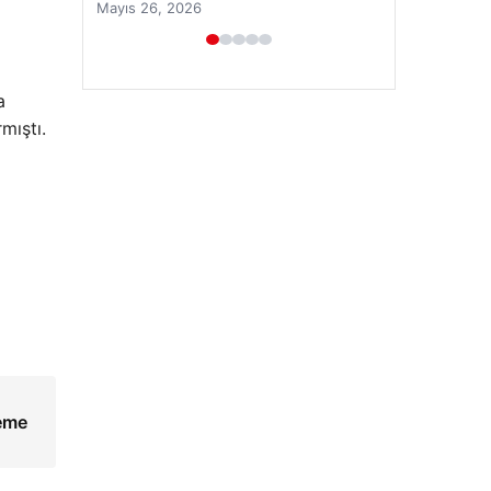
a
mıştı.
Prenses Night Club
Nisan 29, 2026
leme