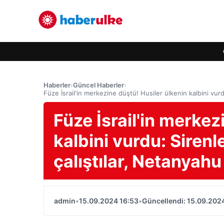
Haberler
›
Güncel Haberler
›
Füze İsrail'in merkezine düştü! Husiler ülkenin kalbini vur
Füze İsrail'in merkez
kalbini vurdu: Siren
çalıştılar, Netanyahu 
admin
•
15.09.2024 16:53
•
Güncellendi: 15.09.202