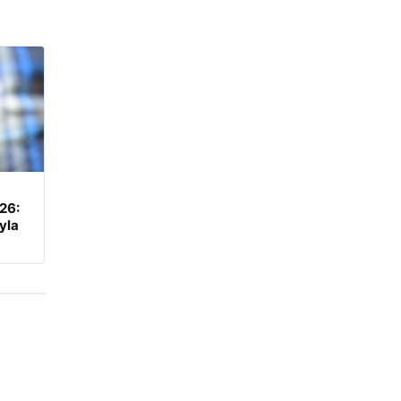
026:
yla