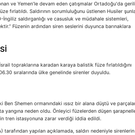
 Lübnan ve Yemen'le devam eden çatışmalar Ortadoğu'da geril
füze fırlatıldı. Saldırının sorumluluğunu üstlenen Husiler şunla
-İngiliz saldırganlığı ve casusluk ve müdahale sistemleri,
ktir.” Füzenin ardından siren seslerini duyunca barınaklara
Sİ
ail topraklarına karadan karaya balistik füze fırlatıldığını
06.30 sıralarında ülke genelinde sirenler duyuldu.
ki Ben Shemen ormanındaki ıssız bir alana düştü ve parçalar
ta yangına neden oldu. Önleyici füzelerden düşen şarapnelle
 tren istasyonuna zarar verdiği iddia edildi.
 tarafından yapılan açıklamada, saldırı nedeniyle sirenlerin