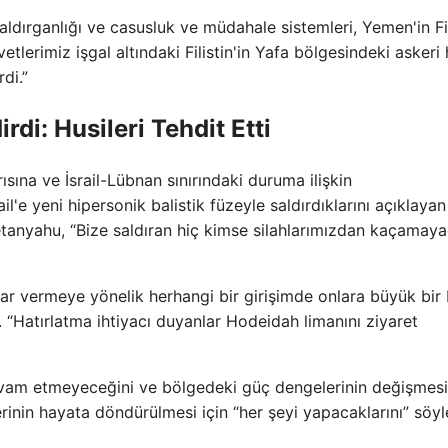
ldırganlığı ve casusluk ve müdahale sistemleri, Yemen'in Fili
lerimiz işgal altındaki Filistin'in Yafa bölgesindeki askeri
di.”
di: Husileri Tehdit Etti
sına ve İsrail-Lübnan sınırındaki duruma ilişkin
l'e yeni hipersonik balistik füzeyle saldırdıklarını açıklayan
etanyahu, “Bize saldıran hiç kimse silahlarımızdan kaçamaya
rar vermeye yönelik herhangi bir girişimde onlara büyük bir
 “Hatırlatma ihtiyacı duyanlar Hodeidah limanını ziyaret
devam etmeyeceğini ve bölgedeki güç dengelerinin değişmesi
inin hayata döndürülmesi için “her şeyi yapacaklarını” söyl