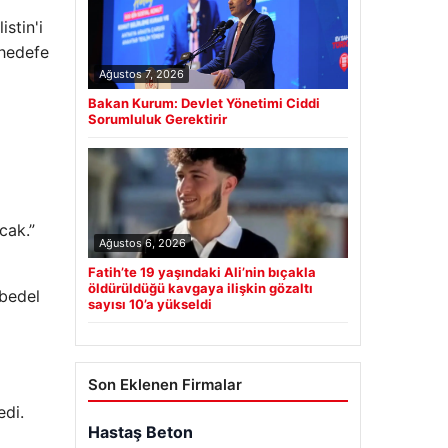
stin'i
 hedefe
Ağustos 7, 2026
Bakan Kurum: Devlet Yönetimi Ciddi
Sorumluluk Gerektirir
cak.”
Ağustos 6, 2026
Fatih’te 19 yaşındaki Ali’nin bıçakla
öldürüldüğü kavgaya ilişkin gözaltı
 bedel
sayısı 10’a yükseldi
Son Eklenen Firmalar
edi.