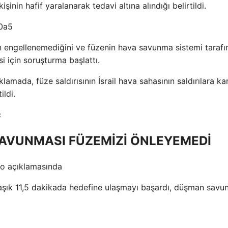
inin hafif yaralanarak tedavi altına alındığı belirtildi.
eden engellenemediğini ve füzenin hava savunma sistemi taraf
i için soruşturma başlattı.
amada, füze saldırısının İsrail hava sahasının saldırılara kar
ldi.
SAVUNMASI FÜZEMİZİ ÖNLEYEMEDİ
eo açıklamasında
laşık 11,5 dakikada hedefine ulaşmayı başardı, düşman savu