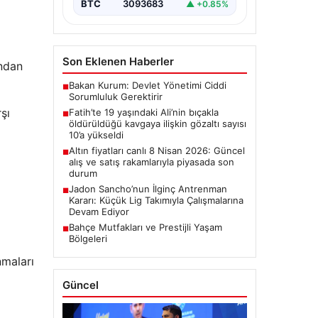
BTC
3093683
▲ +0.85%
Son Eklenen Haberler
ından
Bakan Kurum: Devlet Yönetimi Ciddi
■
Sorumluluk Gerektirir
şı
Fatih’te 19 yaşındaki Ali’nin bıçakla
■
öldürüldüğü kavgaya ilişkin gözaltı sayısı
10’a yükseldi
Altın fiyatları canlı 8 Nisan 2026: Güncel
■
alış ve satış rakamlarıyla piyasada son
durum
Jadon Sancho’nun İlginç Antrenman
■
Kararı: Küçük Lig Takımıyla Çalışmalarına
Devam Ediyor
Bahçe Mutfakları ve Prestijli Yaşam
■
Bölgeleri
nmaları
Güncel