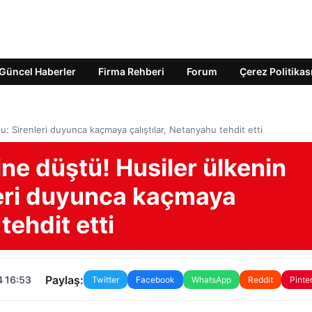
Güncel Haberler
Firma Rehberi
Forum
Çerez Politikas
du: Sirenleri duyunca kaçmaya çalıştılar, Netanyahu tehdit etti
ine düştü! Husiler ülkenin
leri duyunca kaçmaya
tehdit etti
Paylaş:
4 16:53
Twitter
Facebook
WhatsApp
Reddit
Pinte