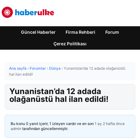
Güncel Haberler
Firma Rehberi
Forum
Çerez Politikası
Ana sayfa
›
Forumlar
›
Dünya
›
Yunanistan’da 12 adada olağanüstü
hal ilan edildi!
Yunanistan’da 12 adada
olağanüstü hal ilan edildi!
Bu konu 0 yanıt içerir, 1 izleyen vardır ve en son
1 ay 2 hafta önce
admin
tarafından güncellenmiştir.