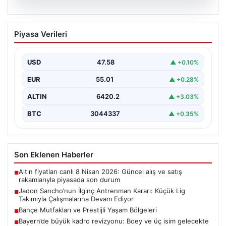
05.08.2026
Jadon Sancho’nun İlginç Antrenman
Piyasa Verileri
Kararı: Küçük Lig Takımıyla
Çalışmalarına Devam Ediyor
USD
47.58
▲ +0.10%
Manchester United ile yollarını ayırmasının ardından
futbol dünyasının gündeminden düşmeyen Jadon
EUR
55.01
▲ +0.28%
Sancho, kariyerine yeni…
ALTIN
6420.2
▲ +3.03%
BTC
3044337
▲ +0.35%
Son Eklenen Haberler
Altın fiyatları canlı 8 Nisan 2026: Güncel alış ve satış
■
rakamlarıyla piyasada son durum
Jadon Sancho’nun İlginç Antrenman Kararı: Küçük Lig
■
Takımıyla Çalışmalarına Devam Ediyor
Bahçe Mutfakları ve Prestijli Yaşam Bölgeleri
■
Bayern’de büyük kadro revizyonu: Boey ve üç isim gelecekte
■