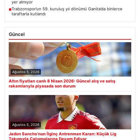
yer almıyor
Trabzonspor’un 59. kuruluş yıl dönümü Ganita’da binlerce
■
taraftarla kutlandı
Güncel
Ağustos 5, 2026
Altın fiyatları canlı 8 Nisan 2026: Güncel alış ve satış
rakamlarıyla piyasada son durum
Ağustos 5, 2026
Jadon Sancho’nun İlginç Antrenman Kararı: Küçük Lig
Takımıyla Çalışmalarına Devam Ediyor