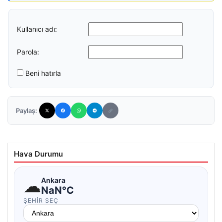
Kullanıcı adı:
Parola:
Beni hatırla
Paylaş:
Hava Durumu
☁
Ankara
NaN°C
ŞEHIR SEÇ