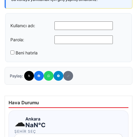
Kullanıcı adı:
Parola:
Beni hatırla
Paylaş:
Hava Durumu
☁
Ankara
NaN°C
ŞEHIR SEÇ