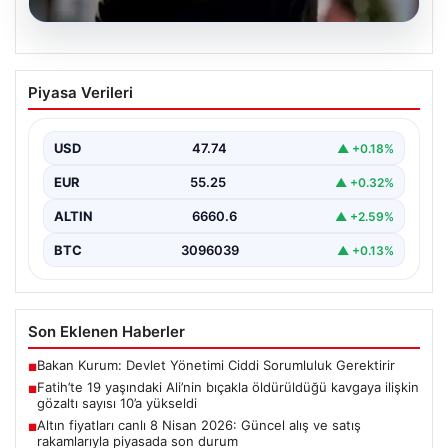
06.08.2026
Fatih’te 19 yaşındaki Ali’nin bıçakla
Piyasa Verileri
öldürüldüğü kavgaya ilişkin gözaltı
sayısı 10’a yükseldi
USD
47.74
▲ +0.18%
EUR
55.25
▲ +0.32%
ALTIN
6660.6
▲ +2.59%
BTC
3096039
▲ +0.13%
Son Eklenen Haberler
Bakan Kurum: Devlet Yönetimi Ciddi Sorumluluk Gerektirir
■
Fatih’te 19 yaşındaki Ali’nin bıçakla öldürüldüğü kavgaya ilişkin
■
gözaltı sayısı 10’a yükseldi
Altın fiyatları canlı 8 Nisan 2026: Güncel alış ve satış
■
rakamlarıyla piyasada son durum