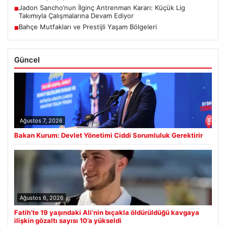
Jadon Sancho’nun İlginç Antrenman Kararı: Küçük Lig
■
Takımıyla Çalışmalarına Devam Ediyor
Bahçe Mutfakları ve Prestijli Yaşam Bölgeleri
■
Güncel
Ağustos 7, 2026
Bakan Kurum: Devlet Yönetimi Ciddi Sorumluluk Gerektirir
Ağustos 6, 2026
Fatih’te 19 yaşındaki Ali’nin bıçakla öldürüldüğü kavgaya
ilişkin gözaltı sayısı 10’a yükseldi