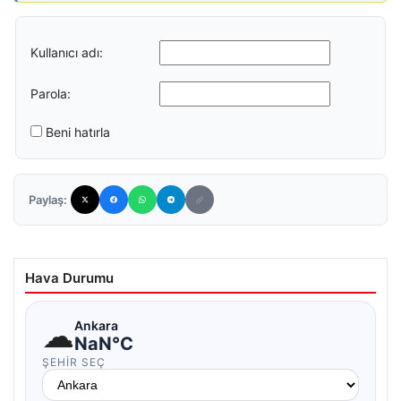
Kullanıcı adı:
Parola:
Beni hatırla
Paylaş:
Hava Durumu
☁
Ankara
NaN°C
ŞEHIR SEÇ