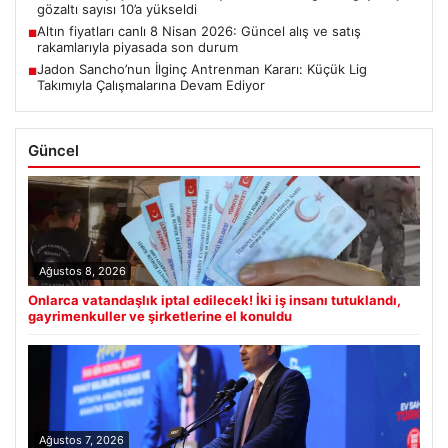
gözaltı sayısı 10’a yükseldi
Altın fiyatları canlı 8 Nisan 2026: Güncel alış ve satış
■
rakamlarıyla piyasada son durum
Jadon Sancho’nun İlginç Antrenman Kararı: Küçük Lig
■
Takımıyla Çalışmalarına Devam Ediyor
Güncel
Ağustos 8, 2026
Onlarca vatandaşlık iptal edilecek! İki iş insanı tutuklandı,
gayrimenkuller ve şirketlerine el konuldu
Ağustos 7, 2026