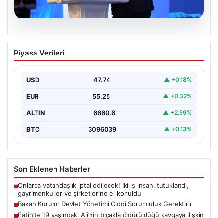
07.08.2026
Bakan Kurum: Devlet Yönetimi Ciddi
Piyasa Verileri
Sorumluluk Gerektirir
Çevre, Şehircilik ve İklim Değişikliği Bakanı Murat
Kurum, gerçekleştirdiği konuşmada devlet yönetiminin
USD
47.74
▲ +0.18%
ve büyük…
EUR
55.25
▲ +0.32%
ALTIN
6660.6
▲ +2.59%
BTC
3096039
▲ +0.13%
Son Eklenen Haberler
Onlarca vatandaşlık iptal edilecek! İki iş insanı tutuklandı,
■
gayrimenkuller ve şirketlerine el konuldu
Bakan Kurum: Devlet Yönetimi Ciddi Sorumluluk Gerektirir
■
Fatih’te 19 yaşındaki Ali’nin bıçakla öldürüldüğü kavgaya ilişkin
■