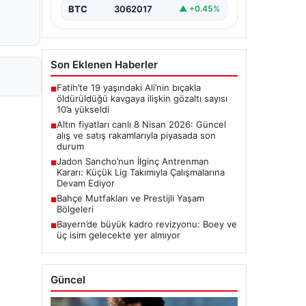
BTC
3062017
▲ +0.45%
Son Eklenen Haberler
Fatih’te 19 yaşındaki Ali’nin bıçakla
■
öldürüldüğü kavgaya ilişkin gözaltı sayısı
10’a yükseldi
Altın fiyatları canlı 8 Nisan 2026: Güncel
■
alış ve satış rakamlarıyla piyasada son
durum
Jadon Sancho’nun İlginç Antrenman
■
Kararı: Küçük Lig Takımıyla Çalışmalarına
Devam Ediyor
Bahçe Mutfakları ve Prestijli Yaşam
■
Bölgeleri
Bayern’de büyük kadro revizyonu: Boey ve
■
üç isim gelecekte yer almıyor
Güncel