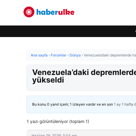
Ana sayfa
›
Forumlar
›
Dünya
›
Venezuela’daki depremlerde ha
Venezuela’daki depremlerde
yükseldi
Bu konu 0 yanıt içerir, 1 izleyen vardır ve en son
1 ay 1 hafta 
1 yazı görüntüleniyor (toplam 1)
Haziran 29, 2026: 3:04 am