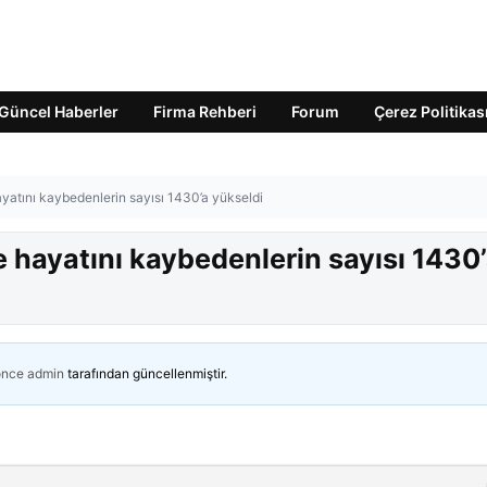
Güncel Haberler
Firma Rehberi
Forum
Çerez Politikas
yatını kaybedenlerin sayısı 1430’a yükseldi
 hayatını kaybedenlerin sayısı 1430
önce
admin
tarafından güncellenmiştir.