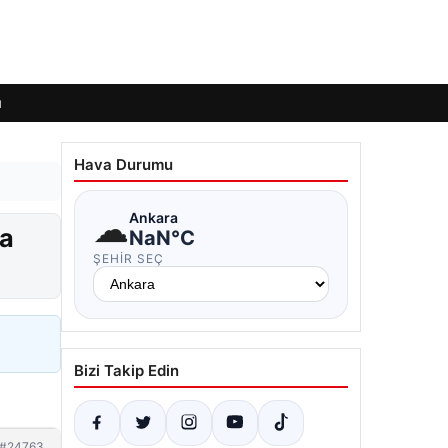
ı
Hava Durumu
☁
Ankara
’a
NaN°C
ŞEHIR SEÇ
Bizi Takip Edin
#24763