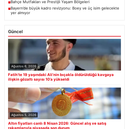
Bahçe Mutfakları ve Prestijli Yaşam Bölgeleri
■
Bayern’de büyük kadro revizyonu: Boey ve üç isim gelecekte
■
yer almıyor
Güncel
Ağustos 6, 2026
Fatih’te 19 yaşındaki Ali’nin bıçakla öldürüldüğü kavgaya
ilişkin gözaltı sayısı 10’a yükseldi
Ağustos 5, 2026
Altın fiyatları canlı 8 Nisan 2026: Güncel alış ve satış
rakamlarıyla piyasada son durum