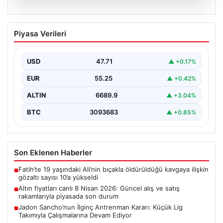
05.08.2026
Altın fiyatları canlı 8 Nisan 2026:
Piyasa Verileri
Güncel alış ve satış rakamlarıyla
piyasada son durum
USD
47.71
▲ +0.17%
Altın piyasası, son dönemlerde yaşanan jeopolitik
gelişmeler ve bölgesel barış umutlarıyla birlikte
EUR
55.25
▲ +0.42%
hareketli bir…
ALTIN
6689.9
▲ +3.04%
BTC
3093683
▲ +0.85%
Son Eklenen Haberler
Fatih’te 19 yaşındaki Ali’nin bıçakla öldürüldüğü kavgaya ilişkin
■
gözaltı sayısı 10’a yükseldi
Altın fiyatları canlı 8 Nisan 2026: Güncel alış ve satış
■
rakamlarıyla piyasada son durum
Jadon Sancho’nun İlginç Antrenman Kararı: Küçük Lig
■
Takımıyla Çalışmalarına Devam Ediyor