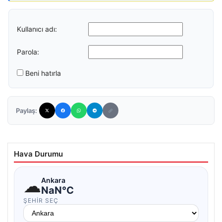
Kullanıcı adı:
Parola:
Beni hatırla
Paylaş:
Hava Durumu
☁
Ankara
NaN°C
ŞEHIR SEÇ