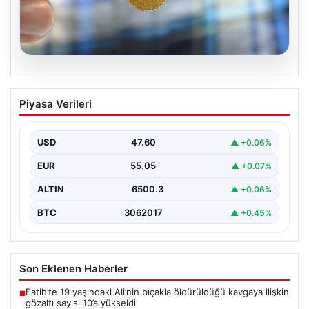
05.08.2026
Altın fiyatları canlı 8 Nisan 2026:
Piyasa Verileri
Güncel alış ve satış rakamlarıyla
piyasada son durum
USD
47.60
▲ +0.06%
Altın piyasası, son dönemlerde yaşanan jeopolitik
gelişmeler ve bölgesel barış umutlarıyla birlikte
EUR
55.05
▲ +0.07%
hareketli bir…
ALTIN
6500.3
▲ +0.06%
BTC
3062017
▲ +0.45%
Son Eklenen Haberler
Fatih’te 19 yaşındaki Ali’nin bıçakla öldürüldüğü kavgaya ilişkin
■
gözaltı sayısı 10’a yükseldi