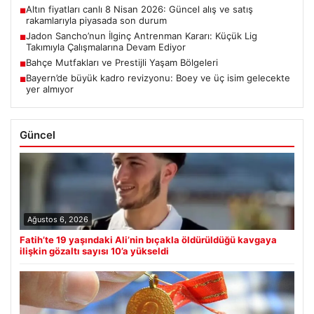
Altın fiyatları canlı 8 Nisan 2026: Güncel alış ve satış
■
rakamlarıyla piyasada son durum
Jadon Sancho’nun İlginç Antrenman Kararı: Küçük Lig
■
Takımıyla Çalışmalarına Devam Ediyor
Bahçe Mutfakları ve Prestijli Yaşam Bölgeleri
■
Bayern’de büyük kadro revizyonu: Boey ve üç isim gelecekte
■
yer almıyor
Güncel
Ağustos 6, 2026
Fatih’te 19 yaşındaki Ali’nin bıçakla öldürüldüğü kavgaya
ilişkin gözaltı sayısı 10’a yükseldi