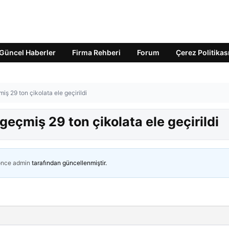
Güncel Haberler
Firma Rehberi
Forum
Çerez Politikas
iş 29 ton çikolata ele geçirildi
geçmiş 29 ton çikolata ele geçirildi
önce
admin
tarafından güncellenmiştir.