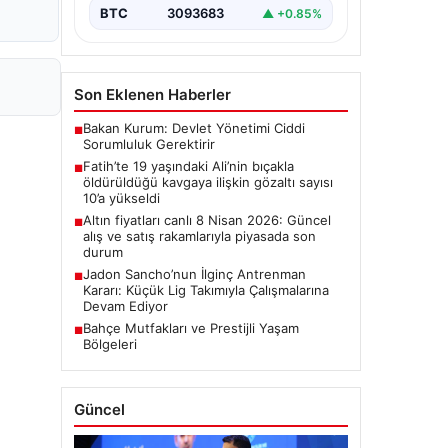
BTC
3093683
▲ +0.85%
Son Eklenen Haberler
Bakan Kurum: Devlet Yönetimi Ciddi
■
Sorumluluk Gerektirir
Fatih’te 19 yaşındaki Ali’nin bıçakla
■
öldürüldüğü kavgaya ilişkin gözaltı sayısı
10’a yükseldi
Altın fiyatları canlı 8 Nisan 2026: Güncel
■
alış ve satış rakamlarıyla piyasada son
durum
Jadon Sancho’nun İlginç Antrenman
■
Kararı: Küçük Lig Takımıyla Çalışmalarına
Devam Ediyor
Bahçe Mutfakları ve Prestijli Yaşam
■
Bölgeleri
Güncel