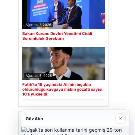
Ağustos 7, 2026
Bakan Kurum: Devlet Yönetimi Ciddi
Sorumluluk Gerektirir
Ağustos 6, 2026
Fatih’te 19 yaşındaki Ali’nin bıçakla
öldürüldüğü kavgaya ilişkin gözaltı sayısı
10’a yükseldi
Son Eklenen Firmalar
×
Göz Atın
Hastaş Beton