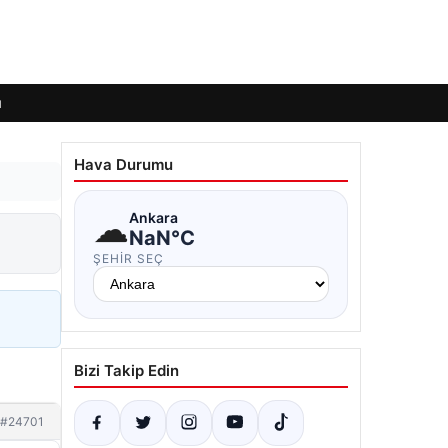
ı
Hava Durumu
☁
Ankara
NaN°C
ŞEHIR SEÇ
Bizi Takip Edin
#24701