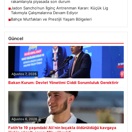
rakamlarıyla piyasada son durum
Jadon Sancho’nun İlginç Antrenman Kararı: Küçük Lig
■
Takımıyla Çalışmalarına Devam Ediyor
Bahçe Mutfakları ve Prestijli Yaşam Bölgeleri
■
Güncel
Ağustos 7, 2026
Bakan Kurum: Devlet Yönetimi Ciddi Sorumluluk Gerektirir
Ağustos 6, 2026
Fatih’te 19 yaşındaki Ali’nin bıçakla öldürüldüğü kavgaya