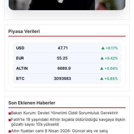
06.08.2026
Fatih’te 19 yaşındaki Ali’nin bıçakla
Piyasa Verileri
öldürüldüğü kavgaya ilişkin gözaltı
sayısı 10’a yükseldi
USD
47.71
▲ +0.17%
EUR
55.25
▲ +0.42%
ALTIN
6689.9
▲ +3.04%
BTC
3093683
▲ +0.85%
Son Eklenen Haberler
Bakan Kurum: Devlet Yönetimi Ciddi Sorumluluk Gerektirir
■
Fatih’te 19 yaşındaki Ali’nin bıçakla öldürüldüğü kavgaya ilişkin
■
gözaltı sayısı 10’a yükseldi
Altın fiyatları canlı 8 Nisan 2026: Güncel alış ve satış
■