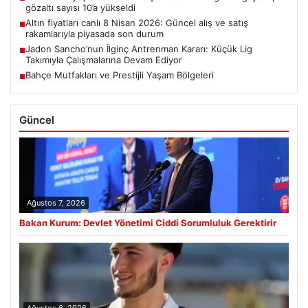
gözaltı sayısı 10’a yükseldi
Altın fiyatları canlı 8 Nisan 2026: Güncel alış ve satış
■
rakamlarıyla piyasada son durum
Jadon Sancho’nun İlginç Antrenman Kararı: Küçük Lig
■
Takımıyla Çalışmalarına Devam Ediyor
Bahçe Mutfakları ve Prestijli Yaşam Bölgeleri
■
Güncel
Ağustos 7, 2026
Bakan Kurum: Devlet Yönetimi Ciddi Sorumluluk Gerektirir