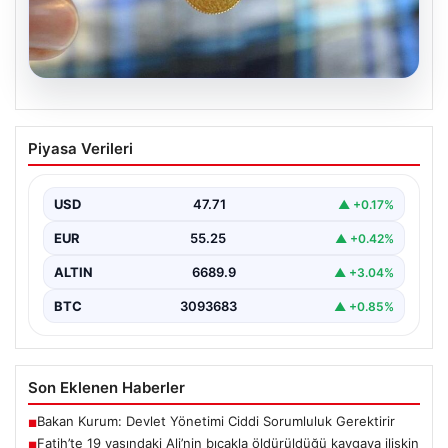
05.08.2026
Altın fiyatları canlı 8 Nisan 2026:
Piyasa Verileri
Güncel alış ve satış rakamlarıyla
piyasada son durum
USD
47.71
▲ +0.17%
Altın piyasası, son dönemlerde yaşanan jeopolitik
gelişmeler ve bölgesel barış umutlarıyla birlikte
EUR
55.25
▲ +0.42%
hareketli bir…
ALTIN
6689.9
▲ +3.04%
BTC
3093683
▲ +0.85%
Son Eklenen Haberler
Bakan Kurum: Devlet Yönetimi Ciddi Sorumluluk Gerektirir
■
Fatih’te 19 yaşındaki Ali’nin bıçakla öldürüldüğü kavgaya ilişkin
■