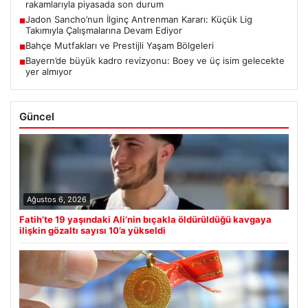
rakamlarıyla piyasada son durum
Jadon Sancho’nun İlginç Antrenman Kararı: Küçük Lig
■
Takımıyla Çalışmalarına Devam Ediyor
Bahçe Mutfakları ve Prestijli Yaşam Bölgeleri
■
Bayern’de büyük kadro revizyonu: Boey ve üç isim gelecekte
■
yer almıyor
Güncel
Ağustos 6, 2026
Fatih’te 19 yaşındaki Ali’nin bıçakla öldürüldüğü kavgaya
ilişkin gözaltı sayısı 10’a yükseldi