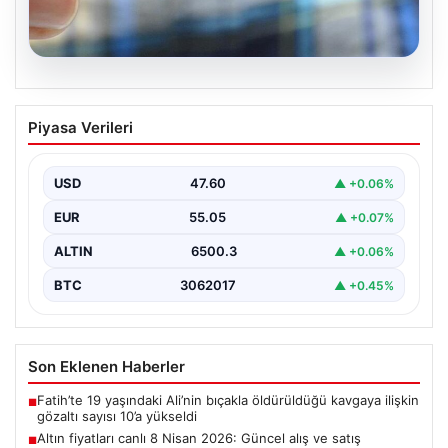
05.08.2026
Altın fiyatları canlı 8 Nisan 2026:
Piyasa Verileri
Güncel alış ve satış rakamlarıyla
piyasada son durum
USD
47.60
▲ +0.06%
Altın piyasası, son dönemlerde yaşanan jeopolitik
gelişmeler ve bölgesel barış umutlarıyla birlikte
EUR
55.05
▲ +0.07%
hareketli bir…
ALTIN
6500.3
▲ +0.06%
BTC
3062017
▲ +0.45%
Son Eklenen Haberler
Fatih’te 19 yaşındaki Ali’nin bıçakla öldürüldüğü kavgaya ilişkin
■
gözaltı sayısı 10’a yükseldi
Altın fiyatları canlı 8 Nisan 2026: Güncel alış ve satış
■