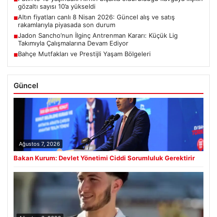
gözaltı sayısı 10’a yükseldi
Altın fiyatları canlı 8 Nisan 2026: Güncel alış ve satış
■
rakamlarıyla piyasada son durum
Jadon Sancho’nun İlginç Antrenman Kararı: Küçük Lig
■
Takımıyla Çalışmalarına Devam Ediyor
Bahçe Mutfakları ve Prestijli Yaşam Bölgeleri
■
Güncel
Ağustos 7, 2026
Bakan Kurum: Devlet Yönetimi Ciddi Sorumluluk Gerektirir