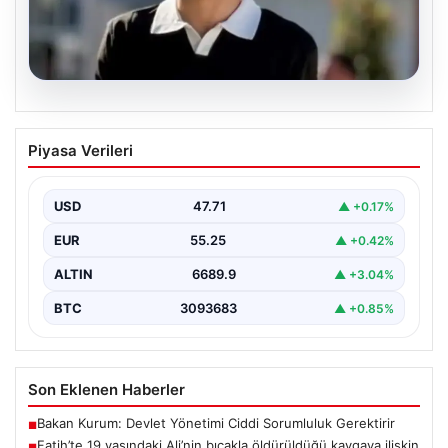
06.08.2026
Fatih’te 19 yaşındaki Ali’nin bıçakla
Piyasa Verileri
öldürüldüğü kavgaya ilişkin gözaltı
sayısı 10’a yükseldi
USD
47.71
▲ +0.17%
EUR
55.25
▲ +0.42%
ALTIN
6689.9
▲ +3.04%
BTC
3093683
▲ +0.85%
Son Eklenen Haberler
Bakan Kurum: Devlet Yönetimi Ciddi Sorumluluk Gerektirir
■
Fatih’te 19 yaşındaki Ali’nin bıçakla öldürüldüğü kavgaya ilişkin
■