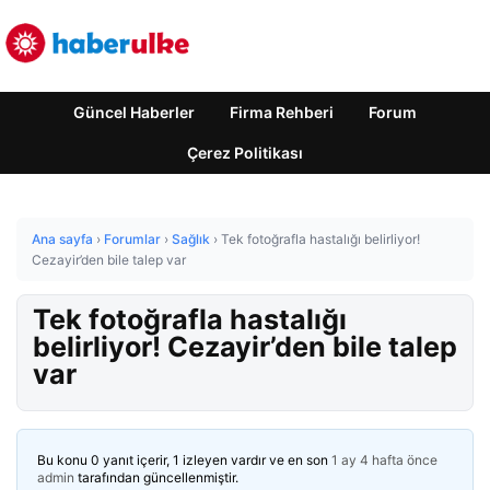
Güncel Haberler
Firma Rehberi
Forum
Çerez Politikası
Ana sayfa
›
Forumlar
›
Sağlık
›
Tek fotoğrafla hastalığı belirliyor!
Cezayir’den bile talep var
Tek fotoğrafla hastalığı
belirliyor! Cezayir’den bile talep
var
Bu konu 0 yanıt içerir, 1 izleyen vardır ve en son
1 ay 4 hafta önce
admin
tarafından güncellenmiştir.