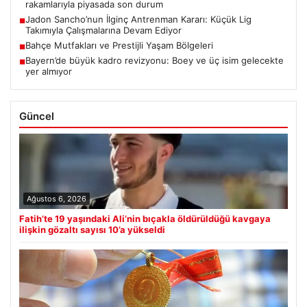
rakamlarıyla piyasada son durum
Jadon Sancho’nun İlginç Antrenman Kararı: Küçük Lig
■
Takımıyla Çalışmalarına Devam Ediyor
Bahçe Mutfakları ve Prestijli Yaşam Bölgeleri
■
Bayern’de büyük kadro revizyonu: Boey ve üç isim gelecekte
■
yer almıyor
Güncel
Ağustos 6, 2026
Fatih’te 19 yaşındaki Ali’nin bıçakla öldürüldüğü kavgaya
ilişkin gözaltı sayısı 10’a yükseldi