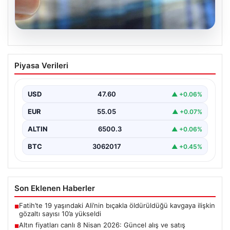
05.08.2026
Altın fiyatları canlı 8 Nisan 2026:
Piyasa Verileri
Güncel alış ve satış rakamlarıyla
piyasada son durum
USD
47.60
▲ +0.06%
Altın piyasası, son dönemlerde yaşanan jeopolitik
gelişmeler ve bölgesel barış umutlarıyla birlikte
EUR
55.05
▲ +0.07%
hareketli bir…
ALTIN
6500.3
▲ +0.06%
BTC
3062017
▲ +0.45%
Son Eklenen Haberler
Fatih’te 19 yaşındaki Ali’nin bıçakla öldürüldüğü kavgaya ilişkin
■
gözaltı sayısı 10’a yükseldi
Altın fiyatları canlı 8 Nisan 2026: Güncel alış ve satış
■