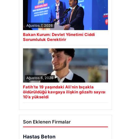
Ağustos 7, 2026
Bakan Kurum: Devlet Yönetimi Ciddi
Sorumluluk Gerektirir
Ağustos 6, 2026
Fatih’te 19 yaşındaki Ali’nin bıçakla
öldürüldüğü kavgaya ilişkin gözaltı sayısı
10’a yükseldi
Son Eklenen Firmalar
Hastaş Beton