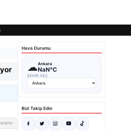
ı
Hava Durumu
☁
Ankara
iyor
NaN°C
ŞEHIR SEÇ
Bizi Takip Edin
#16701