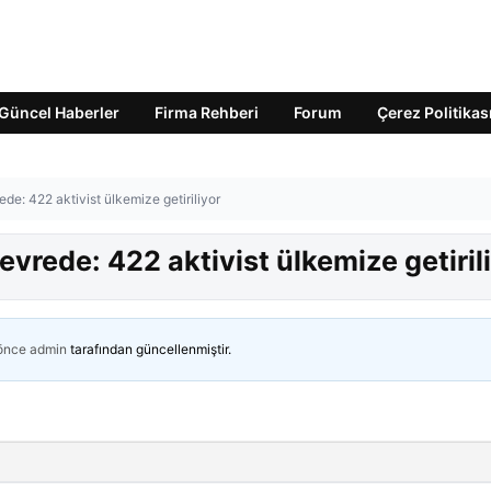
Güncel Haberler
Firma Rehberi
Forum
Çerez Politikas
de: 422 aktivist ülkemize getiriliyor
vrede: 422 aktivist ülkemize getiril
 önce
admin
tarafından güncellenmiştir.