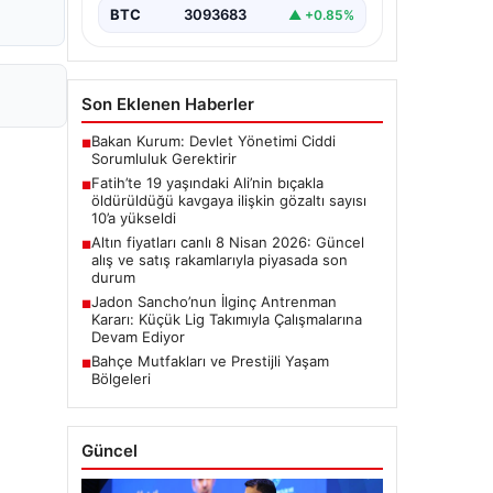
BTC
3093683
▲ +0.85%
Son Eklenen Haberler
Bakan Kurum: Devlet Yönetimi Ciddi
■
Sorumluluk Gerektirir
Fatih’te 19 yaşındaki Ali’nin bıçakla
■
öldürüldüğü kavgaya ilişkin gözaltı sayısı
10’a yükseldi
Altın fiyatları canlı 8 Nisan 2026: Güncel
■
alış ve satış rakamlarıyla piyasada son
durum
Jadon Sancho’nun İlginç Antrenman
■
Kararı: Küçük Lig Takımıyla Çalışmalarına
Devam Ediyor
Bahçe Mutfakları ve Prestijli Yaşam
■
Bölgeleri
Güncel