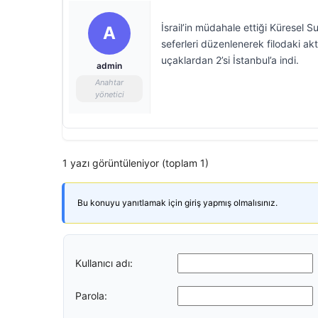
İsrail’in müdahale ettiği Küresel 
A
seferleri düzenlenerek filodaki akti
uçaklardan 2’si İstanbul’a indi.
admin
Anahtar
yönetici
1 yazı görüntüleniyor (toplam 1)
Bu konuyu yanıtlamak için giriş yapmış olmalısınız.
Kullanıcı adı:
Parola: