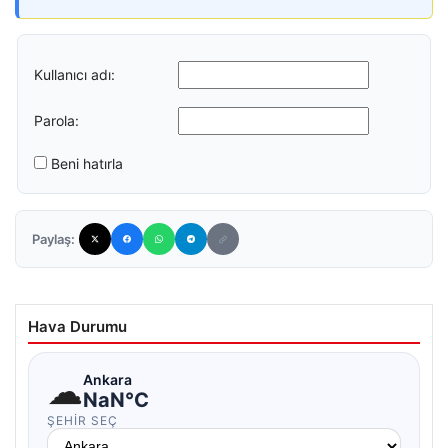
Kullanıcı adı:
Parola:
Beni hatırla
Paylaş:
Hava Durumu
☁
Ankara
NaN°C
ŞEHIR SEÇ