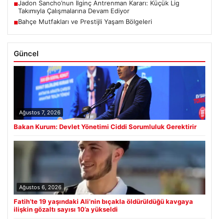
Jadon Sancho’nun İlginç Antrenman Kararı: Küçük Lig
■
Takımıyla Çalışmalarına Devam Ediyor
Bahçe Mutfakları ve Prestijli Yaşam Bölgeleri
■
Güncel
Ağustos 7, 2026
Bakan Kurum: Devlet Yönetimi Ciddi Sorumluluk Gerektirir
Ağustos 6, 2026
Fatih’te 19 yaşındaki Ali’nin bıçakla öldürüldüğü kavgaya
ilişkin gözaltı sayısı 10’a yükseldi