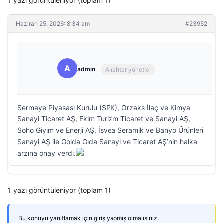
1 yazı görüntüleniyor (toplam 1)
Haziran 25, 2026: 8:34 am
#23952
A
admin
Anahtar yönetici
Sermaye Piyasası Kurulu (SPK), Orzaks İlaç ve Kimya
Sanayi Ticaret AŞ, Ekim Turizm Ticaret ve Sanayi AŞ,
Soho Giyim ve Enerji AŞ, İsvea Seramik ve Banyo Ürünleri
Sanayi AŞ ile Golda Gıda Sanayi ve Ticaret AŞ’nin halka
arzına onay verdi.
1 yazı görüntüleniyor (toplam 1)
Bu konuyu yanıtlamak için giriş yapmış olmalısınız.