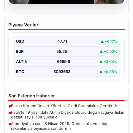
06.08.2026
Fatih’te 19 yaşındaki Ali’nin bıçakla
Piyasa Verileri
öldürüldüğü kavgaya ilişkin gözaltı
sayısı 10’a yükseldi
USD
47.71
▲ +0.17%
EUR
55.25
▲ +0.42%
ALTIN
6689.9
▲ +3.04%
BTC
3093683
▲ +0.85%
Son Eklenen Haberler
Bakan Kurum: Devlet Yönetimi Ciddi Sorumluluk Gerektirir
■
Fatih’te 19 yaşındaki Ali’nin bıçakla öldürüldüğü kavgaya ilişkin
■
gözaltı sayısı 10’a yükseldi
Altın fiyatları canlı 8 Nisan 2026: Güncel alış ve satış
■
rakamlarıyla piyasada son durum