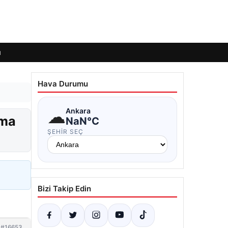
ı
Hava Durumu
☁
Ankara
ama
NaN°C
ŞEHIR SEÇ
Bizi Takip Edin
#16653