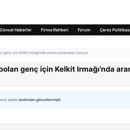
Güncel Haberler
Firma Rehberi
Forum
Çerez Politikas
 genç için Kelkit Irmağı’nda arama çalışmaları sürüyor
olan genç için Kelkit Irmağı’nda ar
 önce
admin
tarafından güncellenmiştir.