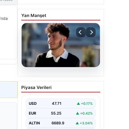
Yan Manşet
ı’nda
06.08.2026
Fatih’te 19 yaşındaki
Piyasa Verileri
Ali’nin bıçakla
öldürüldüğü kavgaya
ilişkin gözaltı sayısı 10’a
USD
47.71
▲ +0.17%
yükseldi
EUR
55.25
▲ +0.42%
ALTIN
6689.9
▲ +3.04%