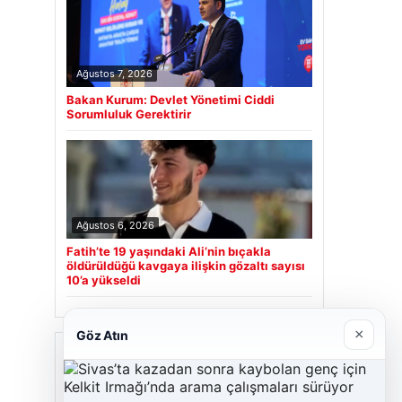
Ağustos 7, 2026
Bakan Kurum: Devlet Yönetimi Ciddi
Sorumluluk Gerektirir
Ağustos 6, 2026
Fatih’te 19 yaşındaki Ali’nin bıçakla
öldürüldüğü kavgaya ilişkin gözaltı sayısı
10’a yükseldi
×
Göz Atın
Son Eklenen Firmalar