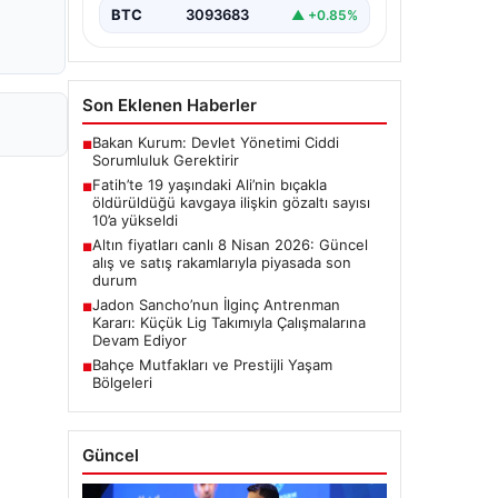
BTC
3093683
▲ +0.85%
Son Eklenen Haberler
Bakan Kurum: Devlet Yönetimi Ciddi
■
Sorumluluk Gerektirir
Fatih’te 19 yaşındaki Ali’nin bıçakla
■
öldürüldüğü kavgaya ilişkin gözaltı sayısı
10’a yükseldi
Altın fiyatları canlı 8 Nisan 2026: Güncel
■
alış ve satış rakamlarıyla piyasada son
durum
Jadon Sancho’nun İlginç Antrenman
■
Kararı: Küçük Lig Takımıyla Çalışmalarına
Devam Ediyor
Bahçe Mutfakları ve Prestijli Yaşam
■
Bölgeleri
Güncel