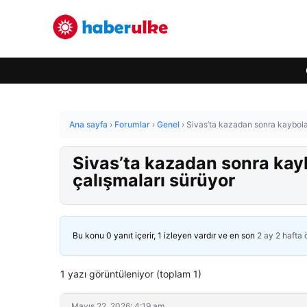
Ana sayfa
›
Forumlar
›
Genel
›
Sivas’ta kazadan sonra kaybolan
Sivas’ta kazadan sonra kayb
çalışmaları sürüyor
Bu konu 0 yanıt içerir, 1 izleyen vardır ve en son
2 ay 2 hafta
1 yazı görüntüleniyor (toplam 1)
Mayıs 22, 2026: 4:19 am