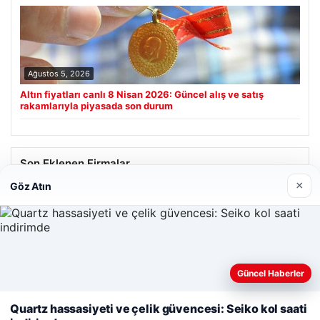
Ağustos 5, 2026
Altın fiyatları canlı 8 Nisan 2026: Güncel alış ve satış
rakamlarıyla piyasada son durum
Son Eklenen Firmalar
×
Göz Atın
Web sitemizi nasıl kullandığınızı daha iyi anlayabilmek,
Güncel Haberler
deneyiminizi kişiselleştirmek ve geliştirmek amacıyla çerezler
kullanıyoruz.
Çerez Politikamız
Quartz hassasiyeti ve çelik güvencesi: Seiko kol saati