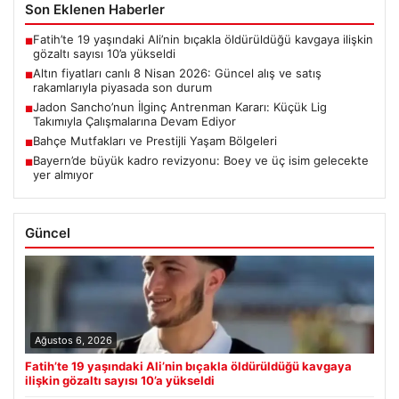
Son Eklenen Haberler
Fatih’te 19 yaşındaki Ali’nin bıçakla öldürüldüğü kavgaya ilişkin
■
gözaltı sayısı 10’a yükseldi
Altın fiyatları canlı 8 Nisan 2026: Güncel alış ve satış
■
rakamlarıyla piyasada son durum
Jadon Sancho’nun İlginç Antrenman Kararı: Küçük Lig
■
Takımıyla Çalışmalarına Devam Ediyor
Bahçe Mutfakları ve Prestijli Yaşam Bölgeleri
■
Bayern’de büyük kadro revizyonu: Boey ve üç isim gelecekte
■
yer almıyor
Güncel
Ağustos 6, 2026
Fatih’te 19 yaşındaki Ali’nin bıçakla öldürüldüğü kavgaya
ilişkin gözaltı sayısı 10’a yükseldi