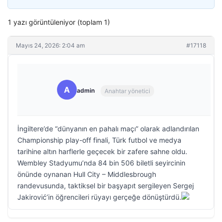
1 yazı görüntüleniyor (toplam 1)
Mayıs 24, 2026: 2:04 am
#17118
A
admin
Anahtar yönetici
İngiltere’de “dünyanın en pahalı maçı” olarak adlandırılan
Championship play-off finali, Türk futbol ve medya
tarihine altın harflerle geçecek bir zafere sahne oldu.
Wembley Stadyumu’nda 84 bin 506 biletli seyircinin
önünde oynanan Hull City – Middlesbrough
randevusunda, taktiksel bir başyapıt sergileyen Sergej
Jakirović’in öğrencileri rüyayı gerçeğe dönüştürdü.