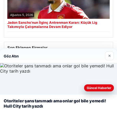
Ağustos 5, 2026
Jadon Sancho’nun İlginç Antrenman Kararı: Küçük Lig
Takımıyla Çalışmalarına Devam Ediyor
Son Eklenen Firmalar
×
Göz Atın
Prenses Night Club
Nisan 29, 2026
Web sitemizi nasıl kullandığınızı daha iyi anlayabilmek,
Güncel Haberler
deneyiminizi kişiselleştirmek ve geliştirmek amacıyla çerezler
kullanıyoruz.
Çerez Politikamız
Otoriteler şans tanımadı ama onlar gol bile yemedi!
Hull City tarih yazdı
Reddet
Kabul Et
© 2026 Haber Ülke