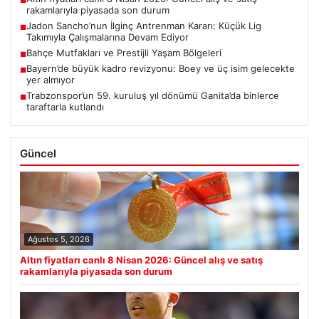
■
rakamlarıyla piyasada son durum
Jadon Sancho’nun İlginç Antrenman Kararı: Küçük Lig
■
Takımıyla Çalışmalarına Devam Ediyor
Bahçe Mutfakları ve Prestijli Yaşam Bölgeleri
■
Bayern’de büyük kadro revizyonu: Boey ve üç isim gelecekte
■
yer almıyor
Trabzonspor’un 59. kuruluş yıl dönümü Ganita’da binlerce
■
taraftarla kutlandı
Güncel
Ağustos 5, 2026
Altın fiyatları canlı 8 Nisan 2026: Güncel alış ve satış
rakamlarıyla piyasada son durum