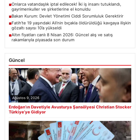
Onlarca vatandaşlık iptal edilecek! İki iş insanı tutuklandı,
■
gayrimenkuller ve şirketlerine el konuldu
Bakan Kurum: Devlet Yönetimi Ciddi Sorumluluk Gerektirir
■
Fatih’te 19 yaşındaki Ali’nin bıçakla öldürüldüğü kavgaya ilişkin
■
gözaltı sayısı 10’a yükseldi
Altın fiyatları canlı 8 Nisan 2026: Güncel alış ve satış
■
rakamlarıyla piyasada son durum
Güncel
Ağustos 9, 2026
Erdoğan’ın Davetiyle Avusturya Şansölyesi Christian Stocker
Türkiye’ye Gidiyor