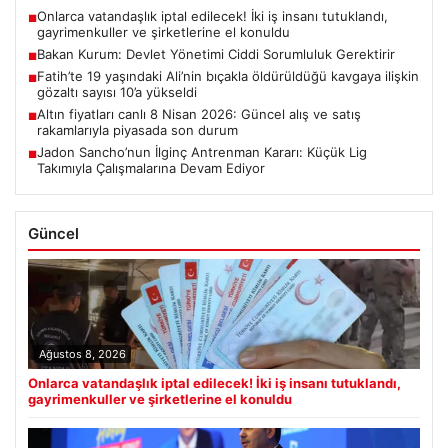
Onlarca vatandaşlık iptal edilecek! İki iş insanı tutuklandı,
■
gayrimenkuller ve şirketlerine el konuldu
Bakan Kurum: Devlet Yönetimi Ciddi Sorumluluk Gerektirir
■
Fatih’te 19 yaşındaki Ali’nin bıçakla öldürüldüğü kavgaya ilişkin
■
gözaltı sayısı 10’a yükseldi
Altın fiyatları canlı 8 Nisan 2026: Güncel alış ve satış
■
rakamlarıyla piyasada son durum
Jadon Sancho’nun İlginç Antrenman Kararı: Küçük Lig
■
Takımıyla Çalışmalarına Devam Ediyor
Güncel
Ağustos 8, 2026
Onlarca vatandaşlık iptal edilecek! İki iş insanı tutuklandı,
gayrimenkuller ve şirketlerine el konuldu