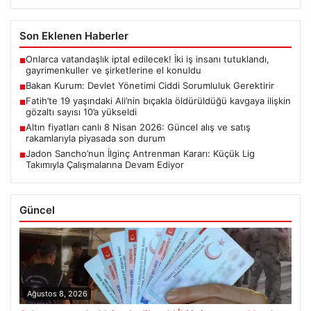
Son Eklenen Haberler
Onlarca vatandaşlık iptal edilecek! İki iş insanı tutuklandı,
■
gayrimenkuller ve şirketlerine el konuldu
Bakan Kurum: Devlet Yönetimi Ciddi Sorumluluk Gerektirir
■
Fatih’te 19 yaşındaki Ali’nin bıçakla öldürüldüğü kavgaya ilişkin
■
gözaltı sayısı 10’a yükseldi
Altın fiyatları canlı 8 Nisan 2026: Güncel alış ve satış
■
rakamlarıyla piyasada son durum
Jadon Sancho’nun İlginç Antrenman Kararı: Küçük Lig
■
Takımıyla Çalışmalarına Devam Ediyor
Güncel
Ağustos 8, 2026