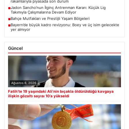
rakamlarıyla piyasada son durum
Jadon Sancho’nun İlginç Antrenman Kararı: Küçük Lig
■
Takımıyla Çalışmalarına Devam Ediyor
Bahçe Mutfakları ve Prestijli Yaşam Bölgeleri
■
Bayern’de büyük kadro revizyonu: Boey ve üç isim gelecekte
■
yer almıyor
Güncel
Ağustos 6, 2026
Fatih’te 19 yaşındaki Ali’nin bıçakla öldürüldüğü kavgaya
ilişkin gözaltı sayısı 10’a yükseldi