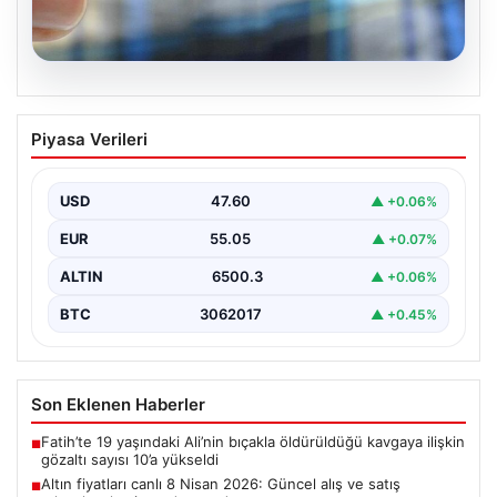
05.08.2026
Altın fiyatları canlı 8 Nisan 2026:
Piyasa Verileri
Güncel alış ve satış rakamlarıyla
piyasada son durum
USD
47.60
▲ +0.06%
Altın piyasası, son dönemlerde yaşanan jeopolitik
gelişmeler ve bölgesel barış umutlarıyla birlikte
EUR
55.05
▲ +0.07%
hareketli bir…
ALTIN
6500.3
▲ +0.06%
BTC
3062017
▲ +0.45%
Son Eklenen Haberler
Fatih’te 19 yaşındaki Ali’nin bıçakla öldürüldüğü kavgaya ilişkin
■
gözaltı sayısı 10’a yükseldi
Altın fiyatları canlı 8 Nisan 2026: Güncel alış ve satış
■