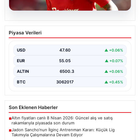
05.08.2026
Jadon Sancho’nun İlginç Antrenman
Piyasa Verileri
Kararı: Küçük Lig Takımıyla
Çalışmalarına Devam Ediyor
USD
47.60
▲ +0.06%
Manchester United ile yollarını ayırmasının ardından
futbol dünyasının gündeminden düşmeyen Jadon
EUR
55.05
▲ +0.07%
Sancho, kariyerine yeni…
ALTIN
6500.3
▲ +0.06%
BTC
3062017
▲ +0.45%
Son Eklenen Haberler
Altın fiyatları canlı 8 Nisan 2026: Güncel alış ve satış
■
rakamlarıyla piyasada son durum
Jadon Sancho’nun İlginç Antrenman Kararı: Küçük Lig
■
Takımıyla Çalışmalarına Devam Ediyor