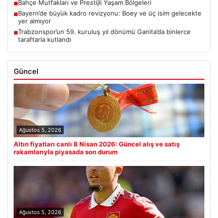
Bahçe Mutfakları ve Prestijli Yaşam Bölgeleri
■
Bayern’de büyük kadro revizyonu: Boey ve üç isim gelecekte
■
yer almıyor
Trabzonspor’un 59. kuruluş yıl dönümü Ganita’da binlerce
■
taraftarla kutlandı
Güncel
Ağustos 5, 2026
Altın fiyatları canlı 8 Nisan 2026: Güncel alış ve satış
rakamlarıyla piyasada son durum
Ağustos 5, 2026